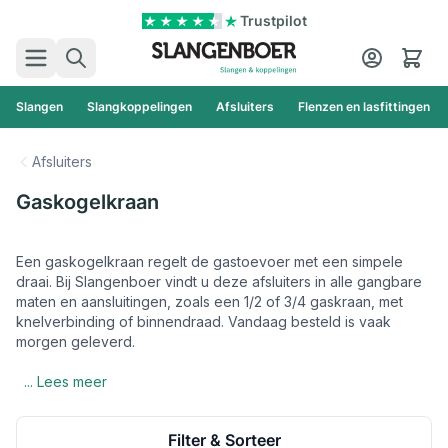
Ga naar de inhoud
Trustpilot
Zoek
Cart
Slangen
Slangkoppelingen
Afsluiters
Flenzen en lasfittingen
Afsluiters
Gaskogelkraan
Een gaskogelkraan regelt de gastoevoer met een simpele
draai. Bij Slangenboer vindt u deze afsluiters in alle gangbare
maten en aansluitingen, zoals een 1/2 of 3/4 gaskraan, met
knelverbinding of binnendraad. Vandaag besteld is vaak
morgen geleverd.
... Lees meer
Filter & Sorteer