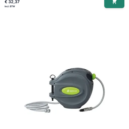
€ 32,37