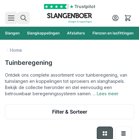
Ga naar de inhoud
Trustpilot
Zoek
Cart
Slangen
Slangkoppelingen
Afsluiters
Flenzen en lasfittingen
Home
Tuinberegening
Ontdek ons complete assortiment voor tuinberegening, van
tuinslangen en koppelingen tot sproeiers en slanghaspels.
Bekijk de collectie hieronder en stel eenvoudig een
betrouwbaar beregeningssysteem samen.
... Lees meer
Filter & Sorteer
Foto-tabel
Lijst