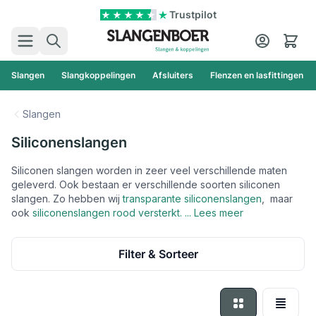
Ga naar de inhoud
Trustpilot
Zoek
Cart
Slangen
Slangkoppelingen
Afsluiters
Flenzen en lasfittingen
Slangen
Siliconenslangen
Siliconen slangen worden in zeer veel verschillende maten
geleverd. Ook bestaan er verschillende soorten siliconen
slangen. Zo hebben wij
transparante siliconenslangen
, maar
ook
siliconenslangen rood versterkt.
... Lees meer
Filter & Sorteer
Foto-tabel
Lijst