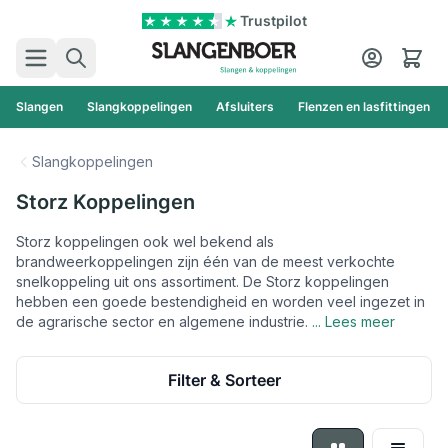
Ga naar de inhoud
Trustpilot
Zoek
Cart
Slangen
Slangkoppelingen
Afsluiters
Flenzen en lasfittingen
Slangkoppelingen
Storz Koppelingen
Storz koppelingen ook wel bekend als
brandweerkoppelingen zijn één van de meest verkochte
snelkoppeling uit ons assortiment. De Storz koppelingen
hebben een goede bestendigheid en worden veel ingezet in
de agrarische sector en algemene industrie.
... Lees meer
Filter & Sorteer
Foto-tabel
Lijst