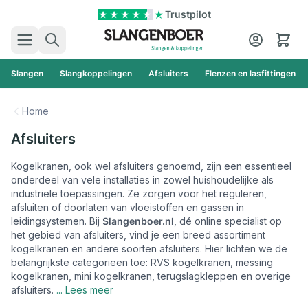
Ga naar de inhoud
Trustpilot
Zoek
Cart
Slangen
Slangkoppelingen
Afsluiters
Flenzen en lasfittingen
Home
Afsluiters
Kogelkranen, ook wel afsluiters genoemd, zijn een essentieel
onderdeel van vele installaties in zowel huishoudelijke als
industriële toepassingen. Ze zorgen voor het reguleren,
afsluiten of doorlaten van vloeistoffen en gassen in
leidingsystemen. Bij
Slangenboer.nl
, dé online specialist op
het gebied van afsluiters, vind je een breed assortiment
kogelkranen en andere soorten afsluiters. Hier lichten we de
belangrijkste categorieën toe: RVS kogelkranen, messing
kogelkranen, mini kogelkranen, terugslagkleppen en overige
afsluiters.
... Lees meer