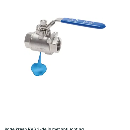
Kogelkraan RVS 2-delig met ontluchting