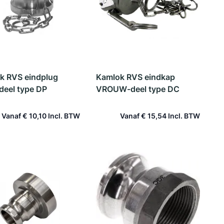
k RVS eindplug
Kamlok RVS eindkap
eel type DP
VROUW-deel type DC
Vanaf
€ 10,10
Vanaf
€ 15,54
In winkelwagen
In winkelwagen