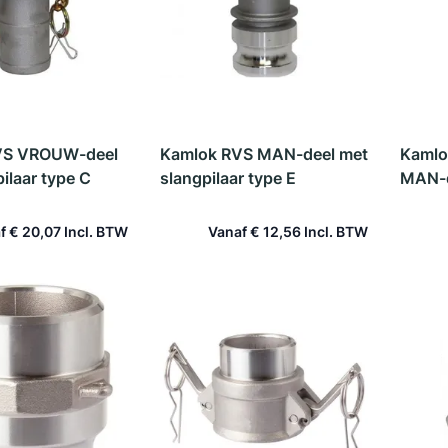
VS VROUW-deel
Kamlok RVS MAN-deel met
Kamlo
ilaar type C
slangpilaar type E
MAN-d
f
€ 20,07
Vanaf
€ 12,56
 winkelwagen
In winkelwagen