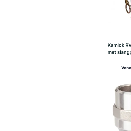
Kamlok R
met slangp
Vana
In