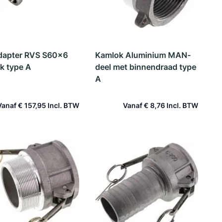
dapter RVS S60x6
Kamlok Aluminium MAN-
k type A
deel met binnendraad type
A
Vanaf
€ 157,95
Vanaf
€ 8,76
In winkelwagen
In winkelwagen