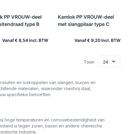
k PP VROUW-deel
Kamlok PP VROUW-deel
uitendraad type B
met slangpilaar type C
Vanaf
€ 8,54
Vanaf
€ 9,20
In winkelwagen
In winkelwagen
Toon
nsluiten en loskoppelen van slangen, buizen en
illende materialen, waaronder roestvrij staal,
 uw specifieke behoeften.
ij hoge temperaturen en corrosiebestendigheid van
 bestand is tegen zuren, basen en andere chemische
eutische industrie.