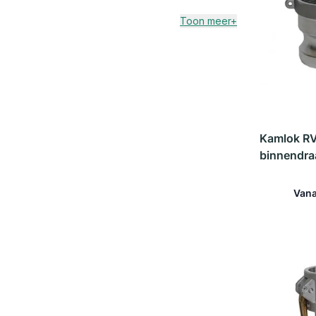
Toon meer+
Kamlok R
binnendra
Vana
In