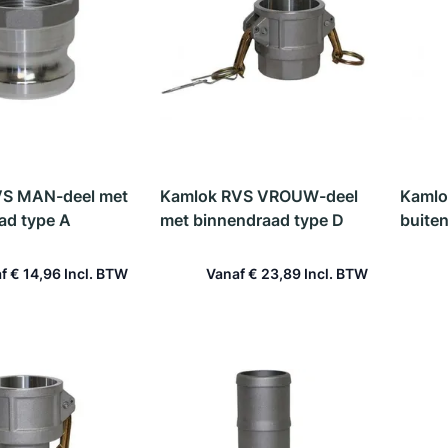
VS MAN-deel met
Kamlok RVS VROUW-deel
Kamlo
ad type A
met binnendraad type D
buiten
f
€ 14,96
Vanaf
€ 23,89
 winkelwagen
In winkelwagen