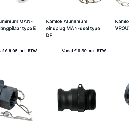
luminium MAN-
Kamlok Aluminium
Kamlo
langpilaar type E
eindplug MAN-deel type
VROUW
DP
af
€ 9,05
Vanaf
€ 8,39
 winkelwagen
In winkelwagen