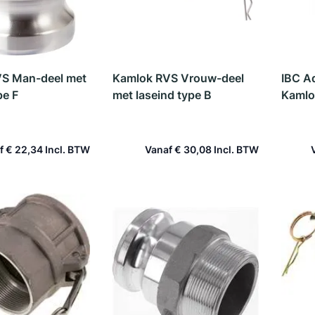
S Man-deel met
Kamlok RVS Vrouw-deel
IBC A
pe F
met laseind type B
Kamlo
f
€ 22,34
Vanaf
€ 30,08
 winkelwagen
In winkelwagen