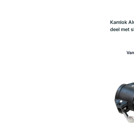
Kamlok A
deel met s
Van
In