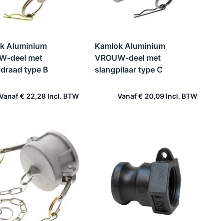
k Aluminium
Kamlok Aluminium
-deel met
VROUW-deel met
ndraad type B
slangpilaar type C
Vanaf
€ 22,28
Vanaf
€ 20,09
In winkelwagen
In winkelwagen