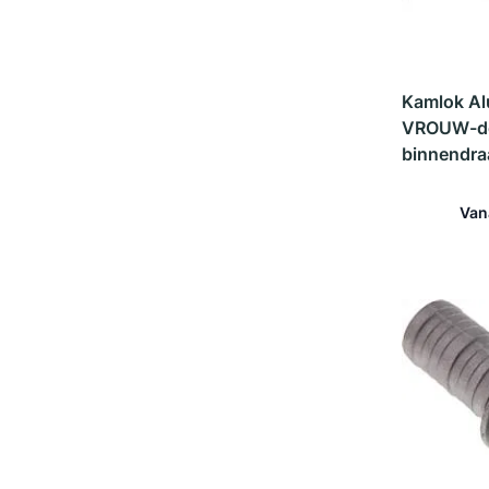
Kamlok A
VROUW-de
binnendra
Van
In