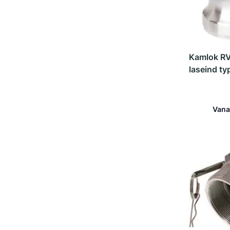
Kamlok RV
laseind ty
Vana
In