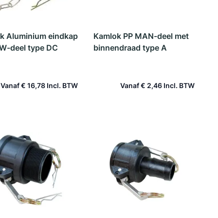
k Aluminium eindkap
Kamlok PP MAN-deel met
-deel type DC
binnendraad type A
Vanaf
€ 16,78
Vanaf
€ 2,46
In winkelwagen
In winkelwagen