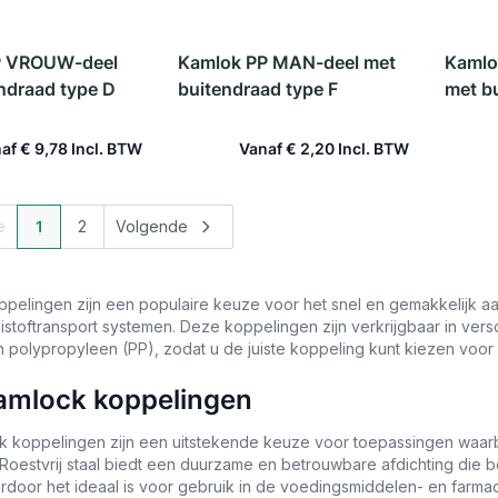
P VROUW-deel
Kamlok PP MAN-deel met
Kamlo
ndraad type D
buitendraad type F
met b
af
€ 9,78
Vanaf
€ 2,20
 winkelwagen
In winkelwagen
e
1
2
Volgende
U lees momenteel pagina
Pagina
pelingen zijn een populaire keuze voor het snel en gemakkelijk aa
stoftransport systemen. Deze koppelingen zijn verkrijgbaar in versch
n polypropyleen (PP), zodat u de juiste koppeling kunt kiezen voor
amlock koppelingen
 koppelingen zijn een uitstekende keuze voor toepassingen waarb
. Roestvrij staal biedt een duurzame en betrouwbare afdichting die
ardoor het ideaal is voor gebruik in de voedingsmiddelen- en farmac