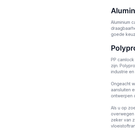
Alumin
Aluminium c
draagbaarhe
goede keuze
Polypr
PP camlock 
zijn. Polyp
industrie e
Ongeacht we
aansluiten 
ontwerpen o
Als u op zo
overwegen we
zeker van zi
vloeistoftra