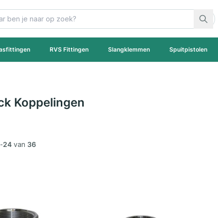
asfittingen
RVS Fittingen
Slangklemmen
Spuitpistolen
ck Koppelingen
-
24
van
36