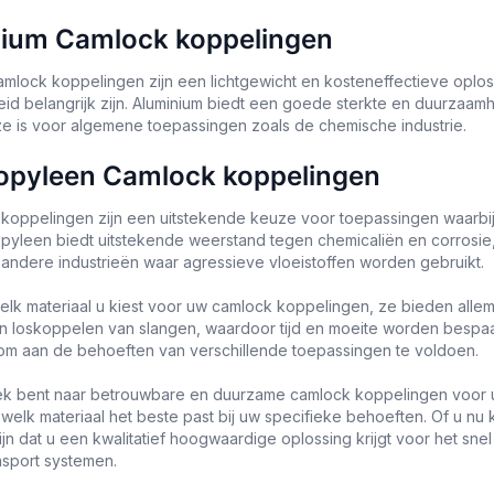
ium Camlock koppelingen
amlock koppelingen zijn een lichtgewicht en kosteneffectieve oplo
id belangrijk zijn. Aluminium biedt een goede sterkte en duurzaamh
 is voor algemene toepassingen zoals de chemische industrie.
opyleen Camlock koppelingen
koppelingen zijn een uitstekende keuze voor toepassingen waarbij
ropyleen biedt uitstekende weerstand tegen chemicaliën en corrosie
n andere industrieën waar agressieve vloeistoffen worden gebruikt.
lk materiaal u kiest voor uw camlock koppelingen, ze bieden allem
en loskoppelen van slangen, waardoor tijd en moeite worden bespaar
m aan de behoeften van verschillende toepassingen te voldoen.
ek bent naar betrouwbare en duurzame camlock koppelingen voor uw
lk materiaal het beste past bij uw specifieke behoeften. Of u nu kie
jn dat u een kwalitatief hoogwaardige oplossing krijgt voor het sne
nsport systemen.