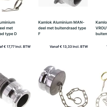
luminium
Kamlok Aluminium MAN-
Kamlo
el met
deel met buitendraad type
VROUW
ad type D
F
buite
af
€ 17,77
Vanaf
€ 13,33
 winkelwagen
In winkelwagen