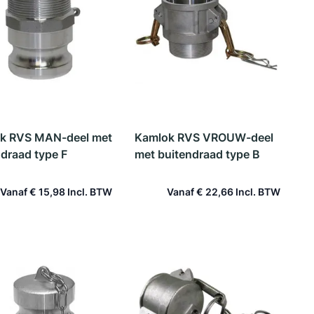
k RVS MAN-deel met
Kamlok RVS VROUW-deel
draad type F
met buitendraad type B
Vanaf
€ 15,98
Vanaf
€ 22,66
In winkelwagen
In winkelwagen