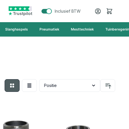
Cart
Inclusief BTW
Trustpilot
Slanghaspels
Pneumatiek
Mesttechniek
Tuinberegeni
Foto-tabel
Lijst
Sortee