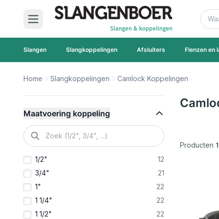
Ga naar de inhoud
Zoek
Slangen
Slangkoppelingen
Afsluiters
Flenzen en l
Home
Slangkoppelingen
Camlock Koppelingen
Ga naar productlijst
Camlo
Maatvoering koppeling
filter
Producten
1
1/2"
12
3/4"
21
1"
22
1 1/4"
22
1 1/2"
22