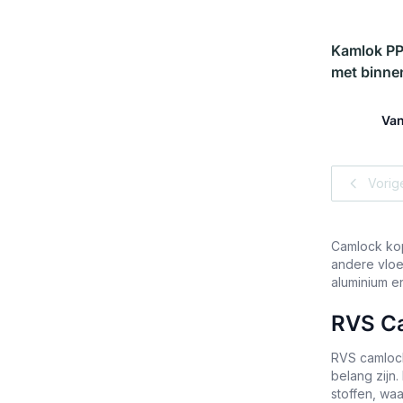
Kamlok P
met binne
Van
In
Vorig
Camlock kop
andere vloei
aluminium e
RVS C
RVS camlock
belang zijn
stoffen, wa