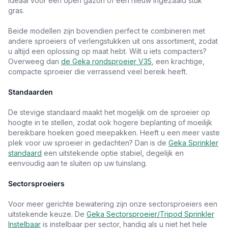
ideaal voor een open gazon of een nieuw ingezaaid stuk
gras.
Beide modellen zijn bovendien perfect te combineren met
andere sproeiers of verlengstukken uit ons assortiment, zodat
u altijd een oplossing op maat hebt. Wilt u iets compacters?
Overweeg dan
de Geka rondsproeier V35
, een krachtige,
compacte sproeier die verrassend veel bereik heeft.
Standaarden
De stevige standaard maakt het mogelijk om de sproeier op
hoogte in te stellen, zodat ook hogere beplanting of moeilijk
bereikbare hoeken goed meepakken. Heeft u een meer vaste
plek voor uw sproeier in gedachten? Dan is de
Geka Sprinkler
standaard
een uitstekende optie stabiel, degelijk en
eenvoudig aan te sluiten op uw tuinslang.
Sectorsproeiers
Voor meer gerichte bewatering zijn onze sectorsproeiers een
uitstekende keuze. De
Geka Sectorsproeier/Tripod Sprinkler
Instelbaar
is instelbaar per sector, handig als u niet het hele