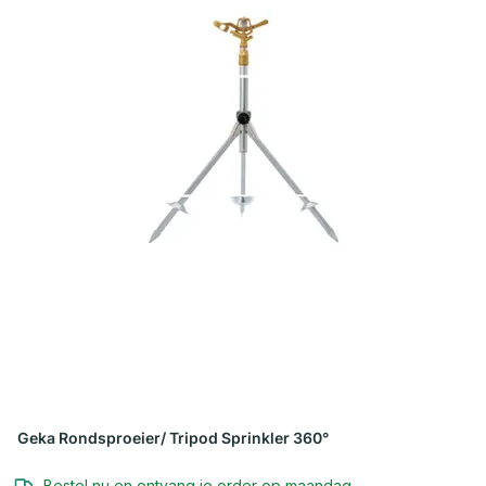
Geka Rondsproeier/ Tripod Sprinkler 360°
Bestel nu en ontvang je order op maandag