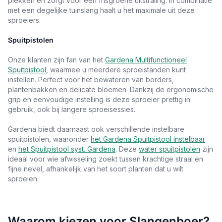
plekken en zorgt voor een frisgroene uitstraling. In combinatie
met een degelijke tuinslang haalt u het maximale uit deze
sproeiers.
Spuitpistolen
Onze klanten zijn fan van het
Gardena Multifunctioneel
Spuitpistool
, waarmee u meerdere sproeistanden kunt
instellen. Perfect voor het bewateren van borders,
plantenbakken en delicate bloemen. Dankzij de ergonomische
grip en eenvoudige instelling is deze sproeier prettig in
gebruik, ook bij langere sproeisessies.
Gardena biedt daarnaast ook verschillende instelbare
spuitpistolen, waaronder
het Gardena Spuitpistool instelbaar
en
het Spuitpistool syst. Gardena
. Deze
water spuitpistolen
zijn
ideaal voor wie afwisseling zoekt tussen krachtige straal en
fijne nevel, afhankelijk van het soort planten dat u wilt
sproeien.
Waarom kiezen voor Slangenboer?