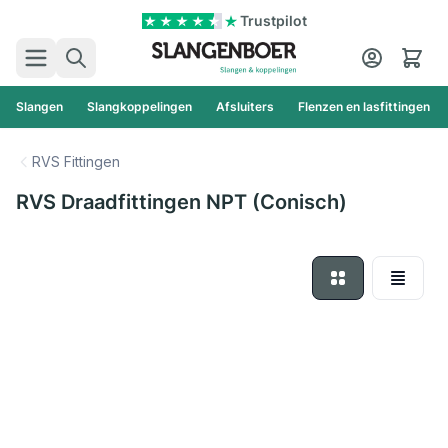
Ga naar de inhoud
Trustpilot
Zoek
Cart
Slangen
Slangkoppelingen
Afsluiters
Flenzen en lasfittingen
RVS Fittingen
RVS Draadfittingen NPT (Conisch)
Foto-tabel
Lijst