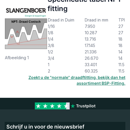
fitting
Draad in Duim
Draad in mm
TPI
1/16
7.950
27
1/8
10.287
27
1/4
13.716
18
3/8
17.145
18
1/2
21.336
14
Afbeelding 1
3/4
26.670
14
1
33.401
11.5
2
60.325
11.5
Zoekt u de "normale" draadftitting, bekijk dan het
assortiment BSP-Fitting.
Trustpilot
Schrijf u in voor de nieuwsbrief