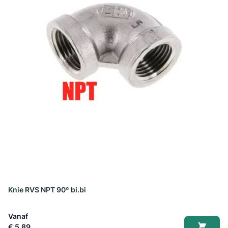
Knie RVS NPT 90º bi.bi
Vanaf
€ 5,89