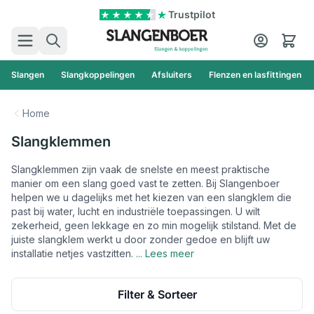
Ga naar de inhoud
Trustpilot
Zoek
Cart
Slangen
Slangkoppelingen
Afsluiters
Flenzen en lasfittingen
Home
Slangklemmen
Slangklemmen zijn vaak de snelste en meest praktische
manier om een slang goed vast te zetten. Bij Slangenboer
helpen we u dagelijks met het kiezen van een slangklem die
past bij water, lucht en industriële toepassingen. U wilt
zekerheid, geen lekkage en zo min mogelijk stilstand. Met de
juiste slangklem werkt u door zonder gedoe en blijft uw
installatie netjes vastzitten.
... Lees meer
Filter & Sorteer