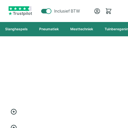
Cart
Inclusief BTW
Trustpilot
Slanghaspels
Pneumatiek
Mesttechniek
Tuinberegeni