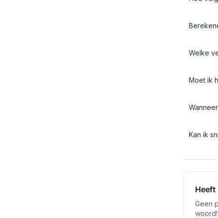
Berekene
Welke ve
Moet ik 
Wanneer k
Kan ik sn
Heeft
Geen p
woord!