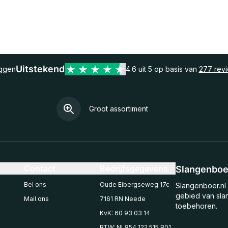
Uitstekend
eggen
4.6 uit 5 op basis van
277 rev
Groot assortiment
Contact
Bedrijfsgegevens
Slangenboer
Bel ons
Oude Eibergseweg 17c
Slangenboer.nl 
gebied van sla
Mail ons
7161 RN Neede
toebehoren.
KvK: 60 93 03 14
BTW: NL854 122 515 B01