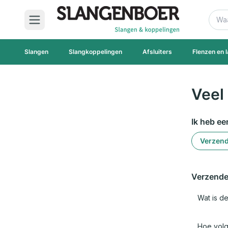
Ga naar de inhoud
Zoek
Slangen
Slangkoppelingen
Afsluiters
Flenzen en l
Veel
Ik heb ee
Verzend
Verzende
Wat is de
Hoe volg 