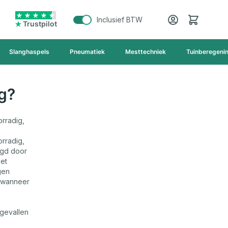
Cart
Inclusief BTW
Trustpilot
Slanghaspels
Pneumatiek
Mesttechniek
Tuinberegeni
ng?
rradig,
rradig,
rgd door
iet
gen
d wanneer
gevallen