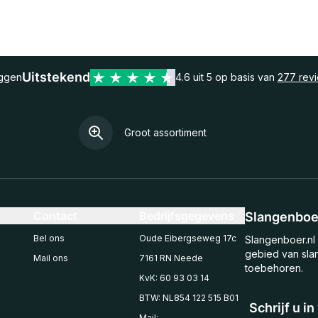
Uitstekend
eggen
4.6 uit 5 op basis van
277 rev
Groot assortiment
Contact
Bedrijfsgegevens
Slangenboer
Bel ons
Oude Eibergseweg 17c
Slangenboer.nl 
gebied van sla
Mail ons
7161 RN Neede
toebehoren.
KvK: 60 93 03 14
BTW: NL854 122 515 B01
Schrijf u i
Mail: