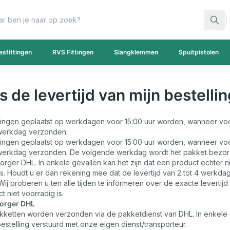
asfittingen
RVS Fittingen
Slangklemmen
Spuitpistolen
s de levertijd van mijn bestelli
llingen geplaatst op werkdagen voor 15:00 uur worden, wanneer voo
werkdag verzonden.
llingen geplaatst op werkdagen voor 15:00 uur worden, wanneer voo
werkdag verzonden. De volgende werkdag wordt het pakket bezo
rger DHL. In enkele gevallen kan het zijn dat een product echter n
is. Houdt u er dan rekening mee dat de levertijd van 2 tot 4 werkda
Wij proberen u ten alle tijden te informeren over de exacte levertij
 niet voorradig is.
orger DHL
kketten worden verzonden via de pakketdienst van DHL. In enkele 
estelling verstuurd met onze eigen dienst/transporteur.