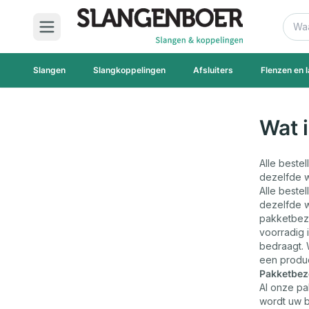
Ga naar de inhoud
Zoek
Slangen
Slangkoppelingen
Afsluiters
Flenzen en l
Wat i
Alle beste
dezelfde 
Alle beste
dezelfde 
pakketbezo
voorradig 
bedraagt. 
een product
Pakketbez
Al onze pa
wordt uw b