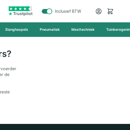
Cart
Inclusief BTW
Trustpilot
Slanghaspels
Pneumatiek
Mesttechniek
Tuinberegeni
rs?
rvoerder
er de
eeste