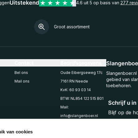
Uitstekend
eggen
4.6 uit 5 op basis van
277 rev
Groot assortiment
Contact
Bedrijfsgegevens
Slangenboer
Bel ons
Oude Eibergseweg 17c
Slangenboer.nl 
gebied van sla
Mail ons
7161 RN Neede
toebehoren.
KvK: 60 93 03 14
BTW: NL854 122 515 B01
Schrijf u i
Mail:
Blijf op de 
info@slangenboer.nl
Email
Tel: +31545294853
ik van cookies