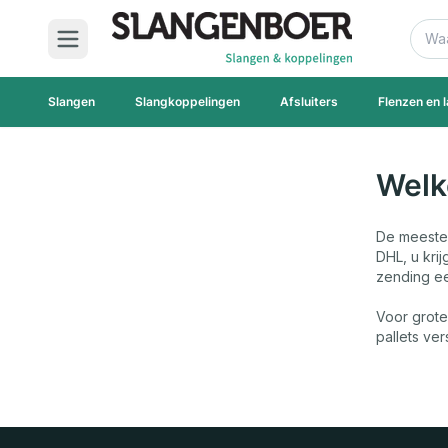
Ga naar de inhoud
Zoek
Slangen
Slangkoppelingen
Afsluiters
Flenzen en l
Welk
De meeste 
DHL, u kri
zending ee
Voor grote
pallets ve