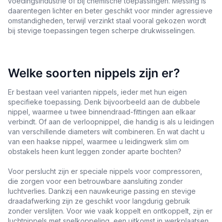
voedingsindustrie of bij chemische toepassingen. Messing is
daarentegen lichter en beter geschikt voor minder agressieve
omstandigheden, terwijl verzinkt staal vooral gekozen wordt
bij stevige toepassingen tegen scherpe drukwisselingen.
Welke soorten nippels zijn er?
Er bestaan veel varianten nippels, ieder met hun eigen
specifieke toepassing. Denk bijvoorbeeld aan de dubbele
nippel, waarmee u twee binnendraad-fittingen aan elkaar
verbindt. Of aan de verloopnippel, die handig is als u leidingen
van verschillende diameters wilt combineren. En wat dacht u
van een haakse nippel, waarmee u leidingwerk slim om
obstakels heen kunt leggen zonder aparte bochten?
Voor perslucht zijn er speciale nippels voor compressoren,
die zorgen voor een betrouwbare aansluiting zonder
luchtverlies. Dankzij een nauwkeurige passing en stevige
draadafwerking zijn ze geschikt voor langdurig gebruik
zonder verslijten. Voor wie vaak koppelt en ontkoppelt, zijn er
luchtnippels met snelkoppeling, een uitkomst in werkplaatsen,