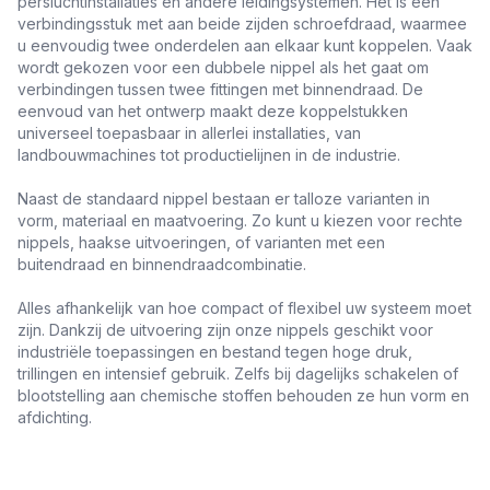
persluchtinstallaties en andere leidingsystemen. Het is een
verbindingsstuk met aan beide zijden schroefdraad, waarmee
u eenvoudig twee onderdelen aan elkaar kunt koppelen. Vaak
wordt gekozen voor een dubbele nippel als het gaat om
verbindingen tussen twee fittingen met binnendraad. De
eenvoud van het ontwerp maakt deze koppelstukken
universeel toepasbaar in allerlei installaties, van
landbouwmachines tot productielijnen in de industrie.
Naast de standaard nippel bestaan er talloze varianten in
vorm, materiaal en maatvoering. Zo kunt u kiezen voor rechte
nippels, haakse uitvoeringen, of varianten met een
buitendraad en binnendraadcombinatie.
Alles afhankelijk van hoe compact of flexibel uw systeem moet
zijn. Dankzij de uitvoering zijn onze nippels geschikt voor
industriële toepassingen en bestand tegen hoge druk,
trillingen en intensief gebruik. Zelfs bij dagelijks schakelen of
blootstelling aan chemische stoffen behouden ze hun vorm en
afdichting.