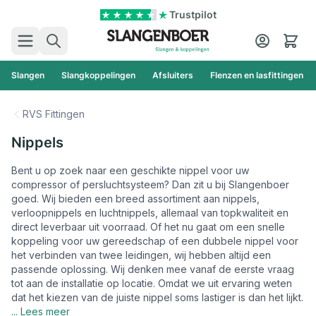
Ga naar de inhoud
Trustpilot
Zoek
Cart
Slangen
Slangkoppelingen
Afsluiters
Flenzen en lasfittingen
RVS Fittingen
Nippels
Bent u op zoek naar een geschikte nippel voor uw
compressor of persluchtsysteem? Dan zit u bij Slangenboer
goed. Wij bieden een breed assortiment aan nippels,
verloopnippels en luchtnippels, allemaal van topkwaliteit en
direct leverbaar uit voorraad. Of het nu gaat om een snelle
koppeling voor uw gereedschap of een dubbele nippel voor
het verbinden van twee leidingen, wij hebben altijd een
passende oplossing. Wij denken mee vanaf de eerste vraag
tot aan de installatie op locatie. Omdat we uit ervaring weten
dat het kiezen van de juiste nippel soms lastiger is dan het lijkt.
... Lees meer