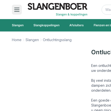
Ga naar de inhoud
Zoek
Slangen
Slangkoppelingen
Afsluiters
Flenzen en l
Home
Slangen
Ontluchtingsslang
Ontluc
Een ontlucht
uw onderde
Bij veel ins
dampen zich
onderdelen.
Een goede o
Slangenboer 
u geen risic