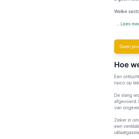
Welke secto
... Lees me
Geen pro
Hoe we
Een ontluch
risico op le
De slang wo
afgevoerd. D
van ongewen
Zeker in om
een ventilat
uitlaatgassl