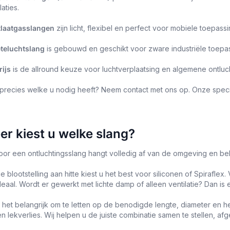
laties.
tlaatgasslangen
zijn licht, flexibel en perfect voor mobiele toepa
eteluchtslang
is gebouwd en geschikt voor zware industriële toep
rijs
is de allround keuze voor luchtverplaatsing en algemene ontluch
 precies welke u nodig heeft? Neem contact met ons op. Onze specia
r kiest u welke slang?
or een ontluchtingsslang hangt volledig af van de omgeving en bela
ge blootstelling aan hitte kiest u het best voor siliconen of Spiraflex.
eaal. Wordt er gewerkt met lichte damp of alleen ventilatie? Dan is 
s het belangrijk om te letten op de benodigde lengte, diameter en 
 lekverlies. Wij helpen u de juiste combinatie samen te stellen, af