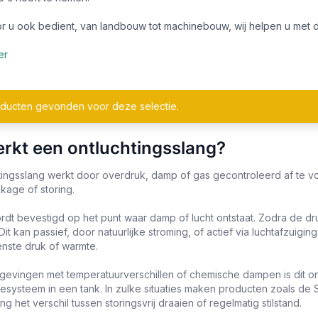
r u ook bedient, van landbouw tot machinebouw, wij helpen u met de
er
ducten gevonden voor deze selectie.
rkt een ontluchtingsslang?
tingsslang werkt door overdruk, damp of gas gecontroleerd af te vo
kkage of storing.
rdt bevestigd op het punt waar damp of lucht ontstaat. Zodra de d
it kan passief, door natuurlijke stroming, of actief via luchtafzuiging
ste druk of warmte.
gevingen met temperatuurverschillen of chemische dampen is dit onm
iesysteem in een tank. In zulke situaties maken producten zoals de S
ang het verschil tussen storingsvrij draaien of regelmatig stilstand.