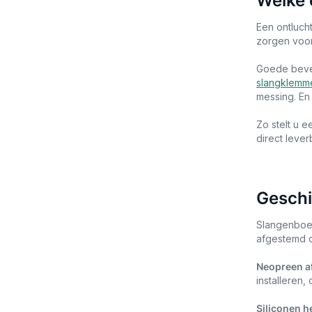
Welke 
Een ontluch
zorgen voor
Goede beves
slangklemm
messing. En
Zo stelt u 
direct leve
Geschi
Slangenboer
afgestemd op
Neopreen a
installeren,
Siliconen h