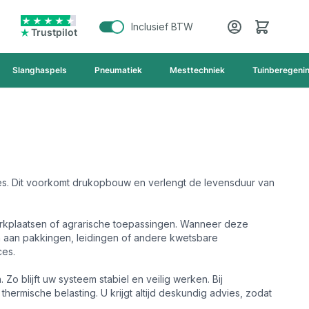
Cart
Inclusief BTW
Trustpilot
Slanghaspels
Pneumatiek
Mesttechniek
Tuinberegeni
laties. Dit voorkomt drukopbouw en verlengt de levensduur van
, werkplaatsen of agrarische toepassingen. Wanneer deze
n aan pakkingen, leidingen of andere kwetsbare
ces.
 blijft uw systeem stabiel en veilig werken. Bij
hermische belasting. U krijgt altijd deskundig advies, zodat