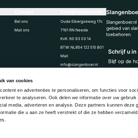
Contact
Bedrijfsgegevens
Slangenboer
Bel ons
Oude Eibergseweg 17c
Slangenboer.nl 
gebied van sla
Mail ons
7161 RN Neede
toebehoren.
KvK: 60 93 03 14
BTW: NL854 122 515 B01
Schrijf u i
Mail:
Blijf op de 
info@slangenboer.nl
Email
Tel: +31545294853
ik van cookies
ontent en advertenties te personaliseren, om functies voor soci
erkeer te analyseren. Ook delen we informatie over uw gebruik 
cial media, adverteren en analyse. Deze partners kunnen deze
ormatie die u aan ze heeft verstrekt of die ze hebben verzameld
es.
© 2025 Slangenboer
Algemene voorwaarden
Privacy policy