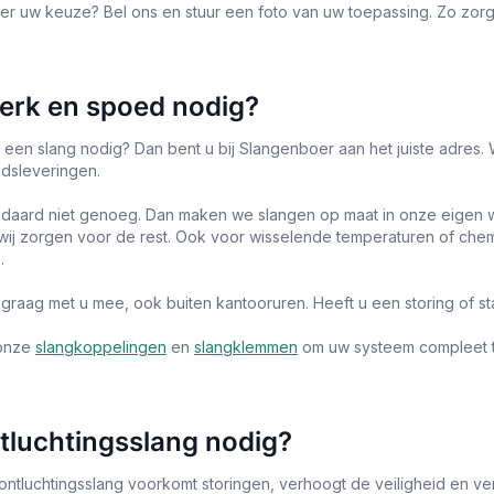
over uw keuze? Bel ons en stuur een foto van uw toepassing. Zo zo
rk en spoed nodig?
 een slang nodig? Dan bent u bij Slangenboer aan het juiste adres. 
jdsleveringen.
ndaard niet genoeg. Dan maken we slangen op maat in onze eigen w
, wij zorgen voor de rest. Ook voor wisselende temperaturen of c
.
raag met u mee, ook buiten kantooruren. Heeft u een storing of staa
 onze
slangkoppelingen
en
slangklemmen
om uw systeem compleet 
tluchtingsslang nodig?
ntluchtingsslang voorkomt storingen, verhoogt de veiligheid en verl