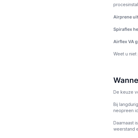
procesinstal
Airprene ui
Spiraflex h
Airflex VA g
Weet u niet
Wannee
De keuze vo
Bij langduri
neopreen id
Daarnaast i
weerstand en