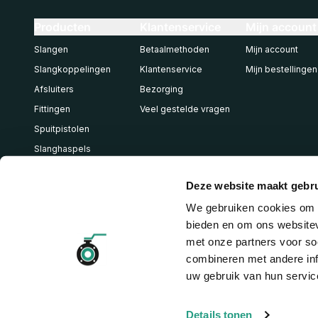
Producten
Klantenservice
Mijn account
Slangen
Betaalmethoden
Mijn account
Slangkoppelingen
Klantenservice
Mijn bestellingen
Afsluiters
Bezorging
Fittingen
Veel gestelde vragen
Spuitpistolen
Slanghaspels
Pneumatiek
Deze website maakt gebru
We gebruiken cookies om c
bieden en om ons websitev
met onze partners voor so
combineren met andere inf
uw gebruik van hun servic
Details tonen