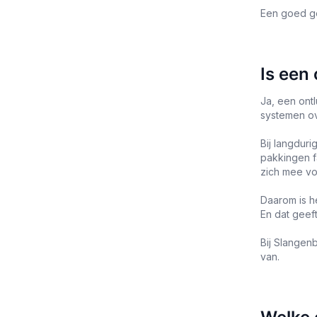
Een goed ge
Is een
Ja, een ontl
systemen ov
Bij langdur
pakkingen f
zich mee vo
Daarom is h
En dat geef
Bij Slangen
van.