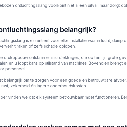
kozen ontluchtingsslang voorkomt niet alleen uitval, maar zorgt oo
 ontluchtingsslang belangrijk?
uchtingsslang is essentieel voor elke installatie waarin lucht, dam
erverhit raken of zelfs schade oplopen.
ige drukopbouw ontstaan er microlekkages, die op termijn grote gev
alen en u loopt kans op stilstand van machines. Bovendien brengt ee
or personeel.
et belangrijk om te zorgen voor een goede en betrouwbare afvoe
t rust, zekerheid én lagere onderhoudskosten.
boer vinden we dat elk systeem betrouwbaar moet functioneren. Een