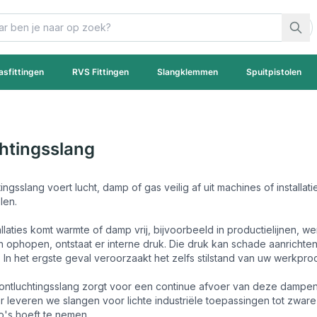
asfittingen
RVS Fittingen
Slangklemmen
Spuitpistolen
htingsslang
ingsslang voert lucht, damp of gas veilig af uit machines of instal
len.
tallaties komt warmte of damp vrij, bijvoorbeeld in productielijnen
 ophopen, ontstaat er interne druk. Die druk kan schade aanrichte
 In het ergste geval veroorzaakt het zelfs stilstand van uw werkpro
ntluchtingsslang zorgt voor een continue afvoer van deze dampen. Zo
leveren we slangen voor lichte industriële toepassingen tot zware t
o's hoeft te nemen.