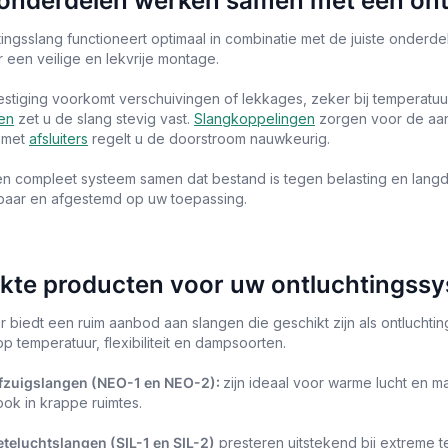
onderdelen werken samen met een ont
tingsslang functioneert optimaal in combinatie met de juiste onderd
 een veilige en lekvrije montage.
tiging voorkomt verschuivingen of lekkages, zeker bij temperatuu
en
zet u de slang stevig vast.
Slangkoppelingen
zorgen voor de aans
 met
afsluiters
regelt u de doorstroom nauwkeurig.
een compleet systeem samen dat bestand is tegen belasting en langdu
rbaar en afgestemd op uw toepassing.
kte producten voor uw ontluchtingss
 biedt een ruim aanbod aan slangen die geschikt zijn als ontluchti
 temperatuur, flexibiliteit en dampsoorten.
fzuigslangen (NEO-1 en NEO-2):
zijn ideaal voor warme lucht en 
 ook in krappe ruimtes.
eteluchtslangen (SIL-1 en SIL-2)
presteren uitstekend bij extreme