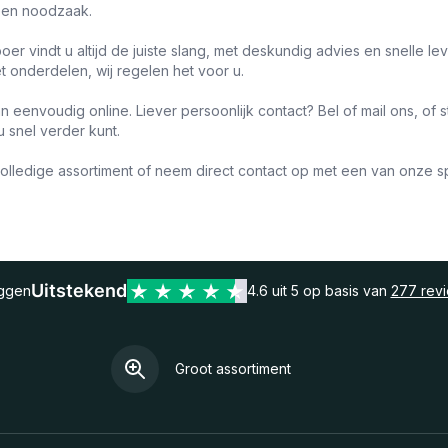
een noodzaak.
oer vindt u altijd de juiste slang, met deskundig advies en snelle l
t onderdelen, wij regelen het voor u.
n eenvoudig online. Liever persoonlijk contact? Bel of mail ons, of s
 snel verder kunt.
volledige assortiment of neem direct contact op met een van onze sp
Uitstekend
eggen
4.6 uit 5 op basis van
277 rev
Groot assortiment