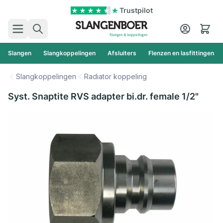
Ga naar de inhoud
Trustpilot
Zoek
Cart
Slangen
Slangkoppelingen
Afsluiters
Flenzen en lasfittingen
Slangkoppelingen
Radiator koppeling
Syst. Snaptite RVS adapter bi.dr. female 1/2"