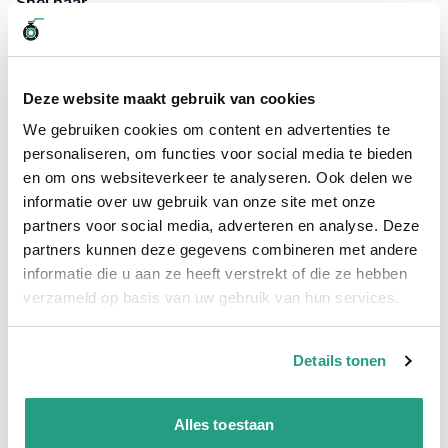
Snel naar
Details
Plus- en minpunten
Meer informatie
Details
Deze website maakt gebruik van cookies
RVS adapter systeem Snaptite kopen?
We gebruiken cookies om content en advertenties te
De RVS Snaptite adapter female 1/2" is uitwisselbaar met de
personaliseren, om functies voor social media te bieden
syst. Snap-tite koppelingen.
en om ons websiteverkeer te analyseren. Ook delen we
informatie over uw gebruik van onze site met onze
Plus- en minpunten
partners voor social media, adverteren en analyse. Deze
Uitwisselbaar met systeem Snap-tite
partners kunnen deze gegevens combineren met andere
RVS uitvoering
informatie die u aan ze heeft verstrekt of die ze hebben
Geschikt voor 200 bar
verzameld op basis van uw gebruik van hun services.
Meer informatie
Details tonen
Maatvoering koppeling
1/2"
Alles toestaan
Materiaal
RVS