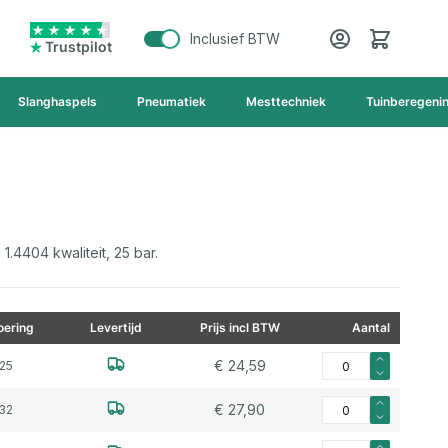
Cart
Inclusief BTW
Trustpilot
Slanghaspels
Pneumatiek
Mesttechniek
Tuinberegeni
.4404 kwaliteit, 25 bar.
ering
Levertijd
Prijs incl BTW
Aantal
Aantal voor Aanlasdr
€ 24,59
25
Aantal voor Aanlasdr
€ 27,90
32
Aantal voor Aanlasdr