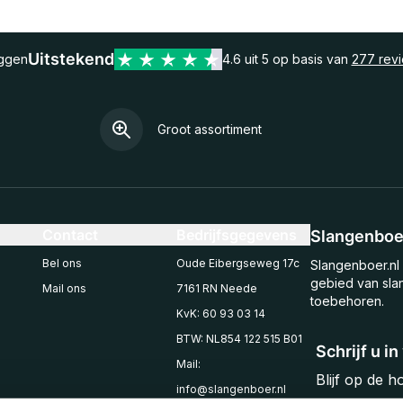
Uitstekend
eggen
4.6 uit 5 op basis van
277 rev
Groot assortiment
Contact
Bedrijfsgegevens
Slangenboer
Bel ons
Oude Eibergseweg 17c
Slangenboer.nl 
gebied van sla
Mail ons
7161 RN Neede
toebehoren.
KvK: 60 93 03 14
BTW: NL854 122 515 B01
Schrijf u i
Mail:
Blijf op de 
info@slangenboer.nl