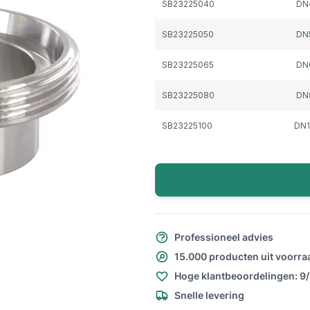
SB23225040
DN
SB23225050
DN
SB23225065
DN
SB23225080
DN
SB23225100
DN
Professioneel advies
15.000 producten uit voorra
Hoge klantbeoordelingen: 9
Snelle levering