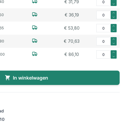
€ 31,79
40
Aantal voor Aanlasdr
€ 36,19
50
Aantal voor Aanlasdr
€ 53,80
65
Aantal voor Aanlasdr
€ 70,63
80
Aantal voor Aanlasdr
€ 86,10
100
In winkelwagen
ad
/10