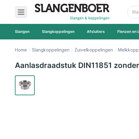
Ga naar de inhoud
Zoek
Slangen
Slangkoppelingen
Afsluiters
Flenzen en l
Home
Slangkoppelingen
Zuivelkoppelingen
Melkkoppe
Aanlasdraadstuk DIN11851 zonder 