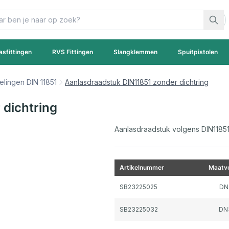
asfittingen
RVS Fittingen
Slangklemmen
Spuitpistolen
lingen DIN 11851
Aanlasdraadstuk DIN11851 zonder dichtring
dichtring
Aanlasdraadstuk volgens DIN11851 1
Artikelnummer
Maatvo
Gegroepeerde productitems
SB23225025
DN
SB23225032
DN