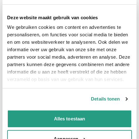
Professioneel advies
15.000 producten uit voorraad
Deze website maakt gebruik van cookies
Hoge klantbeoordelingen: 9/10
We gebruiken cookies om content en advertenties te
Snelle levering
personaliseren, om functies voor social media te bieden
en om ons websiteverkeer te analyseren. Ook delen we
Snel naar
informatie over uw gebruik van onze site met onze
Meer informatie
partners voor social media, adverteren en analyse. Deze
partners kunnen deze gegevens combineren met andere
Meer informatie
informatie die u aan ze heeft verstrekt of die ze hebben
verzameld op basis van uw gebruik van hun services.
Binnendiameter
110mm
Materiaal binnenwand
Polyurethaan
Details tonen
Materiaal buitenwand
Polyurethaan
Rollengte
15 mtr
Alles toestaan
Aanpassen