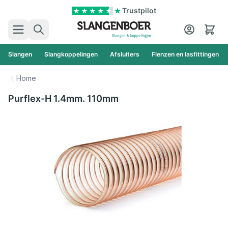
Ga naar de inhoud
Trustpilot
Zoek
Cart
Slangen
Slangkoppelingen
Afsluiters
Flenzen en lasfittingen
Home
Purflex-H 1.4mm. 110mm