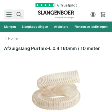
Ga naar de inhoud
Trustpilot
Zoek
Cart
Slangen
Slangkoppelingen
Afsluiters
Flenzen en lasfittingen
Home
Afzuigslang Purflex-L 0.4 160mm / 10 meter