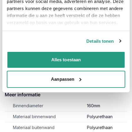
Reefduct Allround 0,4mm 160mm genoemd, ozon en UV
partners voor social media, adverteren en analyse. Deze
bestendig. Naast de 10 meter lengtes en 160mm behoren ook
partners kunnen deze gegevens combineren met andere
andere diameters en lengtes tot het assortiment.
Bekijk de
informatie die u aan ze heeft verstrekt of die ze hebben
andere soorten Purflex-L hier!
verzameld op basis van uw gebruik van hun services.
Specificaties Afzuigslang Purflex-L 0.4 160mm / 10 meter;
Binnenwand: Polyurethaan
Details tonen
Buitenwand: Polyurethaan
Lengte: 10 meter
Alles toestaan
Toepassing: Afzuigen van stof, zaagsel en andere
slijtende delen.
Aanpassen
Meer informatie
Binnendiameter
160mm
Materiaal binnenwand
Polyurethaan
Materiaal buitenwand
Polyurethaan