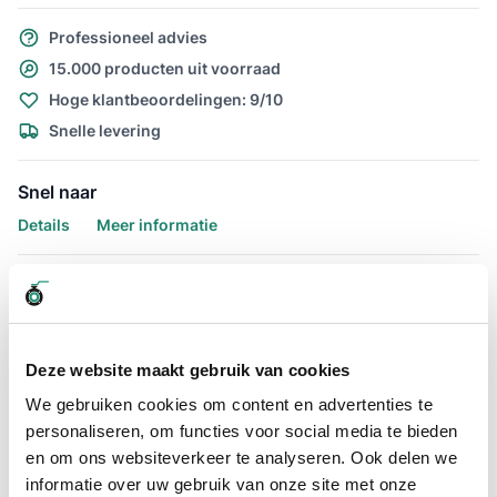
Professioneel advies
15.000 producten uit voorraad
Hoge klantbeoordelingen: 9/10
Snelle levering
Snel naar
Details
Meer informatie
Details
Afzuigslang Afzuigslang Purflex-L
0.4 mm. 300mm per meter te
Deze website maakt gebruik van cookies
bestellen
We gebruiken cookies om content en advertenties te
personaliseren, om functies voor social media te bieden
De Afzuigslang Purflex-L 0.4 mm. 300mm is uitermate geschikt
en om ons websiteverkeer te analyseren. Ook delen we
voor het afzuigen van stof en zaagsel voor op
informatie over uw gebruik van onze site met onze
houtbewerkingsmachines. De lichte PU afzuigslang welke