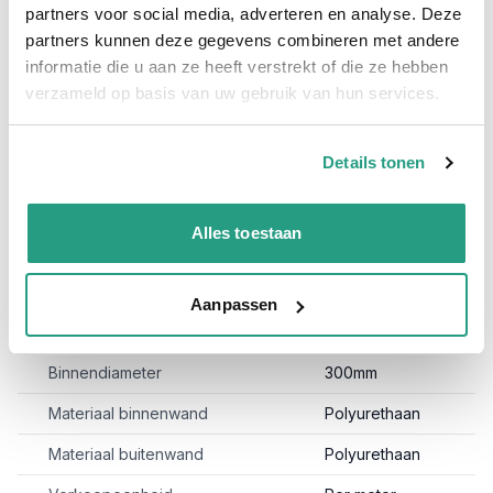
comprimeerbaar is heeft een wanddikte van 0.4mm en een
partners voor social media, adverteren en analyse. Deze
300mm binnendiameter.
partners kunnen deze gegevens combineren met andere
Daarnaast is de Purflex-L 300mm ook wel afzuigslang
informatie die u aan ze heeft verstrekt of die ze hebben
Reefduct Allround 0,4mm 300mm genoemd, ozon en UV
verzameld op basis van uw gebruik van hun services.
bestendig.
Specificaties Afzuigslang Purflex-L 0.4 mm. 300mm;
Details tonen
Binnenwand: Polyurethaan
Buitenwand: Polyurethaan
Lengte: Per meter te bestellen
Alles toestaan
Toepassing: Afzuigen van stof, zaagsel en andere slijtende
delen.
Aanpassen
Meer informatie
Binnendiameter
300mm
Materiaal binnenwand
Polyurethaan
Materiaal buitenwand
Polyurethaan