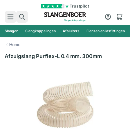
Ga naar de inhoud
Trustpilot
Zoek
Cart
Slangen
Slangkoppelingen
Afsluiters
Flenzen en lasfittingen
Home
Afzuigslang Purflex-L 0.4 mm. 300mm