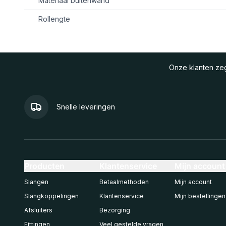
Materiaal buitenwand
Rollengte
Onze klanten z
Snelle leveringen
Producten
Klantenservice
Mijn account
Slangen
Betaalmethoden
Mijn account
Slangkoppelingen
Klantenservice
Mijn bestellingen
Afsluiters
Bezorging
Fittingen
Veel gestelde vragen