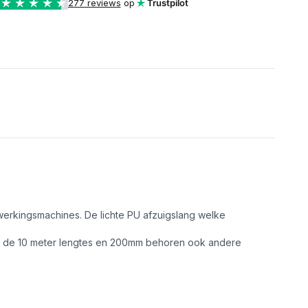
277 reviews
op
Trustpilot
werkingsmachines. De lichte PU afzuigslang welke
t de 10 meter lengtes en 200mm behoren ook andere