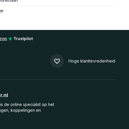
yurethaan
mtr
iews
Trustpilot
Hoge klanttevredenheid
.nl
is de online specialist op het
ngen, koppelingen en