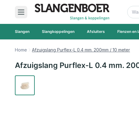
Ga naar de inhoud
Zoek
Slangen
Slangkoppelingen
Afsluiters
Flenzen en l
Home
Afzuigslang Purflex-L 0.4 mm. 200mm / 10 meter
Afzuigslang Purflex-L 0.4 mm. 20