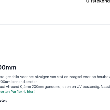
Uitstekend
 200mm
mate geschikt voor het afzuigen van stof en zaagsel voor op houtbe
200mm binnendiameter.
fduct Allround 0,4mm 200mm genoemd, ozon en UV bestendig. Naas
orten Purflex-L hier!
eter;