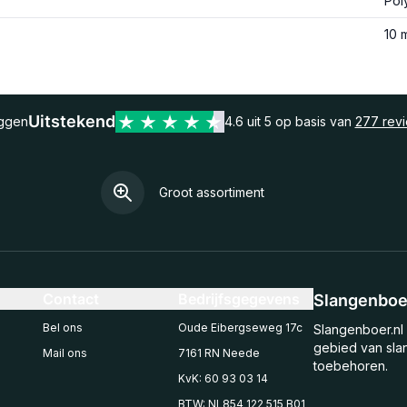
Pol
10 
Uitstekend
eggen
4.6 uit 5 op basis van
277 rev
Groot assortiment
Contact
Bedrijfsgegevens
Slangenboer
Bel ons
Oude Eibergseweg 17c
Slangenboer.nl 
gebied van sla
Mail ons
7161 RN Neede
toebehoren.
KvK: 60 93 03 14
BTW: NL854 122 515 B01