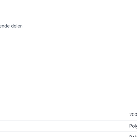
tende delen.
20
Pol