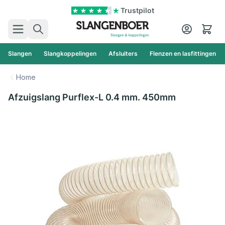
Ga naar de inhoud
Trustpilot
Zoek
Cart
Slangen
Slangkoppelingen
Afsluiters
Flenzen en lasfittingen
Home
Afzuigslang Purflex-L 0.4 mm. 450mm