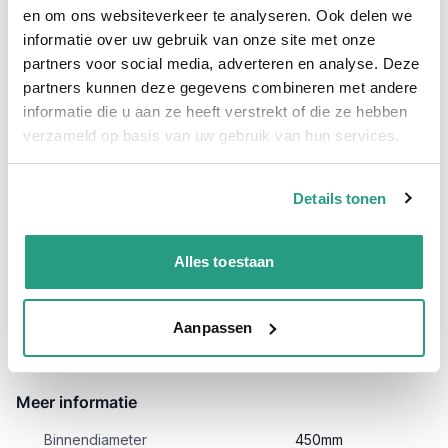
bestellen
en om ons websiteverkeer te analyseren. Ook delen we
informatie over uw gebruik van onze site met onze
De Afzuigslang Purflex-L 0.4 mm. 450mm is uitermate geschikt
partners voor social media, adverteren en analyse. Deze
voor het afzuigen van stof en zaagsel voor op
partners kunnen deze gegevens combineren met andere
houtbewerkingsmachines. De lichte PU afzuigslang welke
comprimeerbaar is heeft een wanddikte van 0.4mm en een
informatie die u aan ze heeft verstrekt of die ze hebben
450mm binnendiameter.
verzameld op basis van uw gebruik van hun services.
Daarnaast is de Purflex-L 450mm ook wel afzuigslang
Reefduct Allround 0,4mm 450mm genoemd, ozon en UV
bestendig.
Details tonen
Specificaties Afzuigslang Purflex-L 0.4 mm. 450mm;
Alles toestaan
Binnenwand: Polyurethaan
Buitenwand: Polyurethaan
Lengte: Per meter te bestellen
Toepassing: Afzuigen van stof, zaagsel en andere slijtende
Aanpassen
delen.
Meer informatie
Binnendiameter
450mm