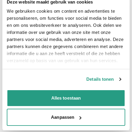
Deze website maakt gebruik van cookies
bestellen
We gebruiken cookies om content en advertenties te
De Afzuigslang Purflex-L 0.4 mm. 450mm is uitermate geschikt
personaliseren, om functies voor social media te bieden
voor het afzuigen van stof en zaagsel voor op
en om ons websiteverkeer te analyseren. Ook delen we
houtbewerkingsmachines. De lichte PU afzuigslang welke
informatie over uw gebruik van onze site met onze
comprimeerbaar is heeft een wanddikte van 0.4mm en een
450mm binnendiameter.
partners voor social media, adverteren en analyse. Deze
Daarnaast is de Purflex-L 450mm ook wel afzuigslang
partners kunnen deze gegevens combineren met andere
Reefduct Allround 0,4mm 450mm genoemd, ozon en UV
informatie die u aan ze heeft verstrekt of die ze hebben
bestendig.
verzameld op basis van uw gebruik van hun services.
Specificaties Afzuigslang Purflex-L 0.4 mm. 450mm;
Binnenwand: Polyurethaan
Details tonen
Buitenwand: Polyurethaan
Lengte: Per meter te bestellen
Toepassing: Afzuigen van stof, zaagsel en andere slijtende
Alles toestaan
delen.
Aanpassen
Plus- en minpunten
Afzuigslang PU 0,4mm wand 500mm inwendig