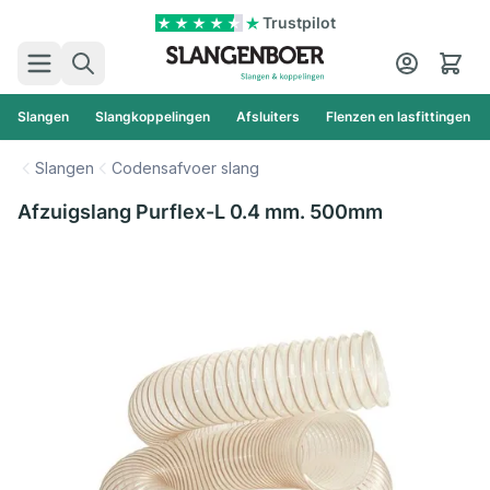
Ga naar de inhoud
Trustpilot
Zoek
Cart
Slangen
Slangkoppelingen
Afsluiters
Flenzen en lasfittingen
Slangen
Codensafvoer slang
Afzuigslang Purflex-L 0.4 mm. 500mm