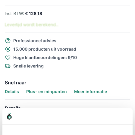
€ 128,18
Levertijd wordt berekend...
Professioneel advies
15.000 producten uit voorraad
Hoge klantbeoordelingen: 9/10
Snelle levering
Snel naar
Details
Plus- en minpunten
Meer informatie
Details
Afzuigslang Afzuigslang Purflex-L
0.4 mm. 450mm per meter te