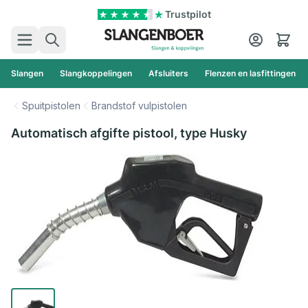
Ga naar de inhoud
Trustpilot
Zoek
Cart
Slangen
Slangkoppelingen
Afsluiters
Flenzen en lasfittingen
Spuitpistolen
Brandstof vulpistolen
Automatisch afgifte pistool, type Husky