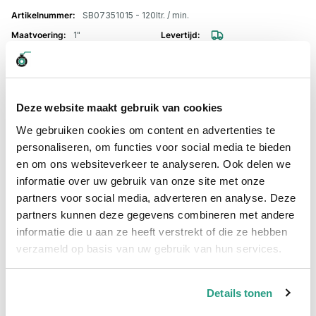
SB07351015 - 120ltr. / min.
1"
€ 258,94
Aantal voor Automatisch afgifte pistool, type Piusi A120 1" / 120 ltr
-
+
Deze website maakt gebruik van cookies
Professioneel advies
We gebruiken cookies om content en advertenties te
personaliseren, om functies voor social media te bieden
15.000 producten uit voorraad
en om ons websiteverkeer te analyseren. Ook delen we
Hoge klantbeoordelingen: 9/10
informatie over uw gebruik van onze site met onze
Snelle levering
partners voor social media, adverteren en analyse. Deze
partners kunnen deze gegevens combineren met andere
Snel naar
informatie die u aan ze heeft verstrekt of die ze hebben
verzameld op basis van uw gebruik van hun services.
Details
Details
Details tonen
Automatisch brandstof afgifte pistool type Husky,