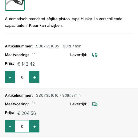
Automatisch brandstof afgifte pistool type Husky. In verschillende
capaciteiten. Kleur kan afwijken.
Gegroepeerde productitems
SB07351005 - 60ltr. / min.
1"
€ 142,42
Aantal voor Automatisch afgifte pistool, type Piusi A60 1"
-
+
SB07351010 - 90ltr. / min.
1"
€ 204,56
Aantal voor Automatisch afgifte pistool, type Piusi A80 1" / 80 ltr
-
+