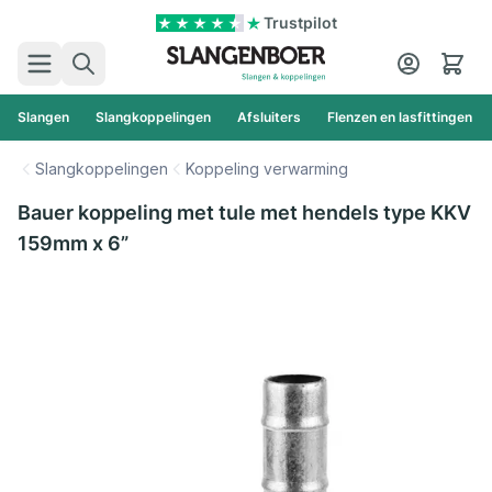
Ga naar de inhoud
Trustpilot
Zoek
Cart
Slangen
Slangkoppelingen
Afsluiters
Flenzen en lasfittingen
Slangkoppelingen
Koppeling verwarming
Bauer koppeling met tule met hendels type KKV
159mm x 6”