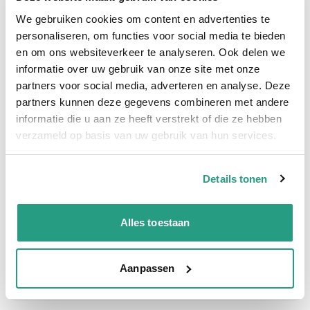
Hoge klantbeoordelingen: 9/10
We gebruiken cookies om content en advertenties te
Snelle levering
personaliseren, om functies voor social media te bieden
en om ons websiteverkeer te analyseren. Ook delen we
Snel naar
informatie over uw gebruik van onze site met onze
partners voor social media, adverteren en analyse. Deze
Meer informatie
partners kunnen deze gegevens combineren met andere
informatie die u aan ze heeft verstrekt of die ze hebben
Meer informatie
verzameld op basis van uw gebruik van hun services.
Maatvoering koppeling
159mm x 6"
Details tonen
Materiaal
Verzinkt
Alles toestaan
Vragen? Neem dan nu contact op
We zijn beschikbaar van ma t/m vr van 08:00 tot 17:00 uur.
Aanpassen
Neem contact met ons op