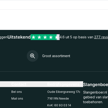
Uitstekend
eggen
4.6 uit 5 op basis van
277 rev
Groot assortiment
Contact
Bedrijfsgegevens
Slangenboer
Bel ons
Oude Eibergseweg 17c
Slangenboer.nl 
gebied van sla
Mail ons
7161 RN Neede
toebehoren.
KvK: 60 93 03 14