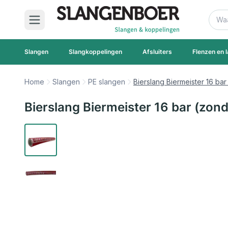
Ga naar de inhoud
Zoek
Slangen
Slangkoppelingen
Afsluiters
Flenzen en l
Home
Slangen
PE slangen
Bierslang Biermeister 16 ba
Bierslang Biermeister 16 bar (zo