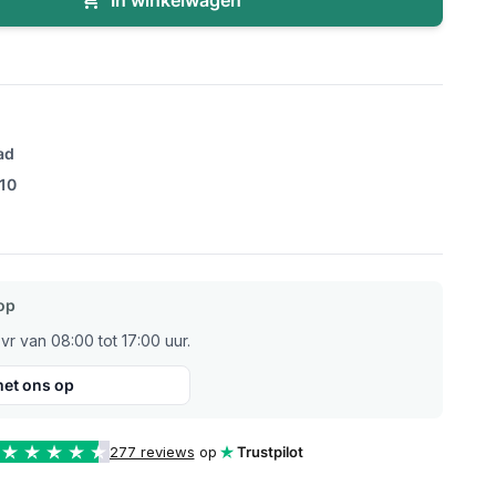
In winkelwagen
ad
/10
op
r van 08:00 tot 17:00 uur.
et ons op
277 reviews
op
Trustpilot