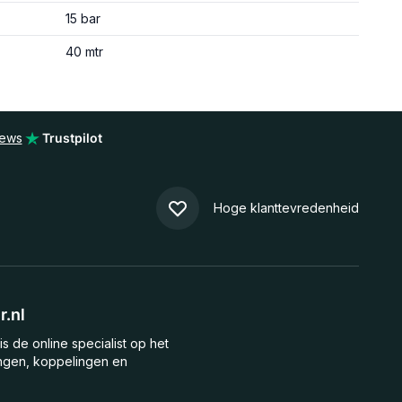
15 bar
40 mtr
iews
Trustpilot
Hoge klanttevredenheid
.nl
is de online specialist op het
ngen, koppelingen en