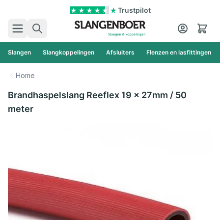
Ga naar de inhoud
Trustpilot
Zoek
Cart
Slangen
Slangkoppelingen
Afsluiters
Flenzen en lasfittingen
Home
Brandhaspelslang Reeflex 19 x 27mm / 50
meter