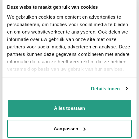
Snel naar
Deze website maakt gebruik van cookies
Meer informatie
We gebruiken cookies om content en advertenties te
personaliseren, om functies voor social media te bieden
Meer informatie
en om ons websiteverkeer te analyseren. Ook delen we
informatie over uw gebruik van onze site met onze
Binnendiameter
19 x 27mm
partners voor social media, adverteren en analyse. Deze
Materiaal binnenwand
PVC
partners kunnen deze gegevens combineren met andere
informatie die u aan ze heeft verstrekt of die ze hebben
Materiaal buitenwand
PVC
verzameld op basis van uw gebruik van hun services.
Barstdruk
45 bar
Werkdruk
15 bar
Details tonen
Rollengte
50 mtr
Alles toestaan
Vragen? Neem dan nu contact op
Aanpassen
We zijn beschikbaar van ma t/m vr van 08:00 tot 17:00 uur.