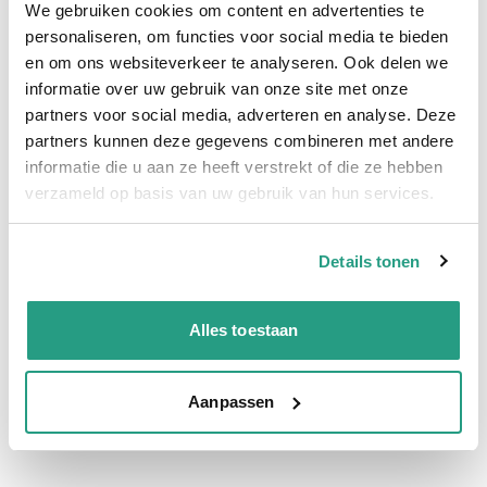
We gebruiken cookies om content en advertenties te
personaliseren, om functies voor social media te bieden
Snel naar
en om ons websiteverkeer te analyseren. Ook delen we
Details
Meer informatie
informatie over uw gebruik van onze site met onze
partners voor social media, adverteren en analyse. Deze
Details
partners kunnen deze gegevens combineren met andere
informatie die u aan ze heeft verstrekt of die ze hebben
verzameld op basis van uw gebruik van hun services.
Meer informatie
Maatvoering koppeling
133mm x 5"
Details tonen
Vragen? Neem dan nu contact op
Alles toestaan
We zijn beschikbaar van ma t/m vr van 08:00 tot 17:00 uur.
Neem contact met ons op
Aanpassen