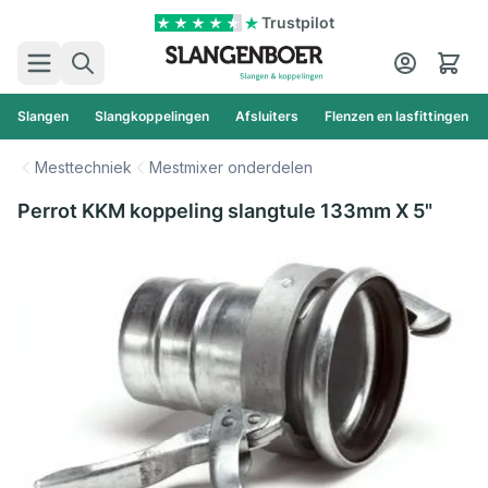
Ga naar de inhoud
Trustpilot
Zoek
Cart
Slangen
Slangkoppelingen
Afsluiters
Flenzen en lasfittingen
Mesttechniek
Mestmixer onderdelen
Perrot KKM koppeling slangtule 133mm X 5"