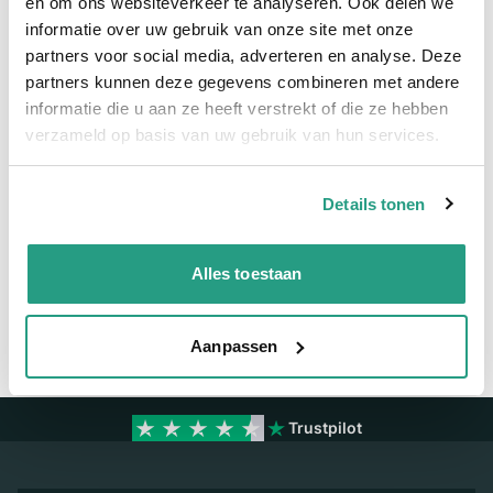
en om ons websiteverkeer te analyseren. Ook delen we
informatie over uw gebruik van onze site met onze
Meer informatie
partners voor social media, adverteren en analyse. Deze
partners kunnen deze gegevens combineren met andere
Maatvoering koppeling
1/2"
informatie die u aan ze heeft verstrekt of die ze hebben
Materiaal
RVS
verzameld op basis van uw gebruik van hun services.
Details tonen
Vragen? Neem dan nu contact op
We zijn beschikbaar van ma t/m vr van 08:00 tot 17:00 uur.
Alles toestaan
Neem contact met ons op
Aanpassen
Trustpilot