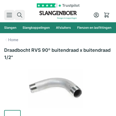
Ga naar de inhoud
Trustpilot
Zoek
Cart
Slangen
Slangkoppelingen
Afsluiters
Flenzen en lasfittingen
Home
Draadbocht RVS 90º buitendraad x buitendraad
1/2"