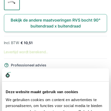
Bekijk de andere maatvoeringen RVS bocht 90°
buitendraad x buitendraad
€ 10,51
Levertijd wordt berekend...
Professioneel advies
15.000 producten uit voorraad
Hoge klantbeoordelingen: 9/10
Snelle levering
Deze website maakt gebruik van cookies
Snel naar
We gebruiken cookies om content en advertenties te
personaliseren, om functies voor social media te bieden
Meer informatie