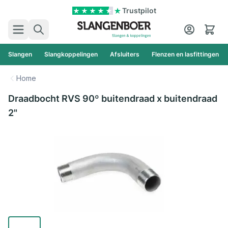
Ga naar de inhoud
Trustpilot
Zoek
Cart
Slangen
Slangkoppelingen
Afsluiters
Flenzen en lasfittingen
Home
Draadbocht RVS 90º buitendraad x buitendraad
2"