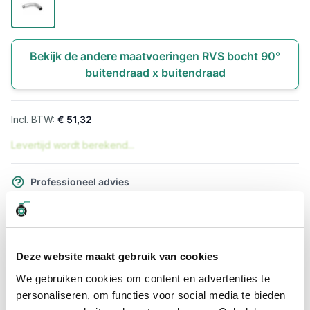
Bekijk de andere maatvoeringen RVS bocht 90°
buitendraad x buitendraad
€ 51,32
Levertijd wordt berekend...
Professioneel advies
15.000 producten uit voorraad
Hoge klantbeoordelingen: 9/10
Snelle levering
Deze website maakt gebruik van cookies
Snel naar
We gebruiken cookies om content en advertenties te
personaliseren, om functies voor social media te bieden
Meer informatie