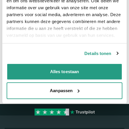
en om ons websiteverkeer te analyseren. Ook delen we
informatie over uw gebruik van onze site met onze
Meer informatie
partners voor social media, adverteren en analyse. Deze
partners kunnen deze gegevens combineren met andere
Maatvoering koppeling
2"
informatie die u aan ze heeft verstrekt of die ze hebben
Materiaal
RVS
verzameld op basis van uw gebruik van hun services.
Details tonen
Vragen? Neem dan nu contact op
We zijn beschikbaar van ma t/m vr van 08:00 tot 17:00 uur.
Alles toestaan
Neem contact met ons op
Aanpassen
Trustpilot