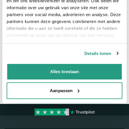
en om ons websiteverkeer te analyseren. Ook delen we
informatie over uw gebruik van onze site met onze
Meer informatie
partners voor social media, adverteren en analyse. Deze
partners kunnen deze gegevens combineren met andere
Maatvoering koppeling
2 1/2"
informatie die u aan ze heeft verstrekt of die ze hebben
Materiaal
RVS
verzameld op basis van uw gebruik van hun services.
Details tonen
Vragen? Neem dan nu contact op
We zijn beschikbaar van ma t/m vr van 08:00 tot 17:00 uur.
Alles toestaan
Neem contact met ons op
Aanpassen
Trustpilot