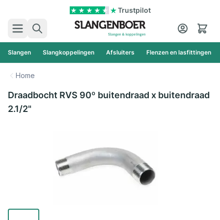
Ga naar de inhoud
Trustpilot
Zoek
Cart
Slangen
Slangkoppelingen
Afsluiters
Flenzen en lasfittingen
Home
Draadbocht RVS 90º buitendraad x buitendraad
2.1/2"