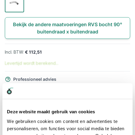
Bekijk de andere maatvoeringen RVS bocht 90°
buitendraad x buitendraad
€ 112,51
Levertijd wordt berekend...
Professioneel advies
15.000 producten uit voorraad
Hoge klantbeoordelingen: 9/10
Snelle levering
Deze website maakt gebruik van cookies
Snel naar
We gebruiken cookies om content en advertenties te
personaliseren, om functies voor social media te bieden
Meer informatie