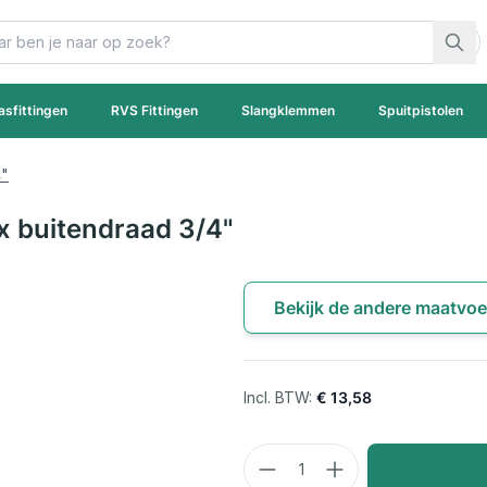
asfittingen
RVS Fittingen
Slangklemmen
Spuitpistolen
4"
x buitendraad 3/4"
Bekijk de andere maatvoe
€ 13,58
Aantal