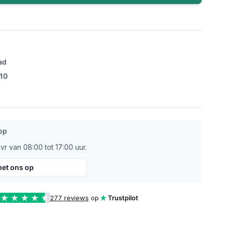
ad
/10
op
r van 08:00 tot 17:00 uur.
et ons op
277 reviews
op
Trustpilot