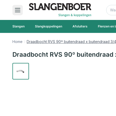
Ga naar de inhoud
Zoek
Slangen
Slangkoppelingen
Afsluiters
Flenzen en l
Home
Draadbocht RVS 90º buitendraad x buitendraad 3/
Draadbocht RVS 90º buitendraad 