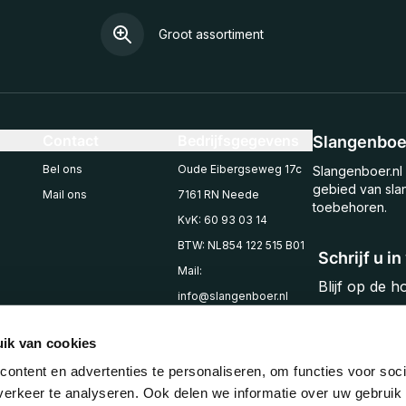
Groot assortiment
Contact
Bedrijfsgegevens
Slangenboer
Bel ons
Oude Eibergseweg 17c
Slangenboer.nl 
gebied van sla
Mail ons
7161 RN Neede
toebehoren.
KvK: 60 93 03 14
BTW: NL854 122 515 B01
Schrijf u i
Mail:
Blijf op de 
info@slangenboer.nl
Email
Tel: +31545294853
ik van cookies
ontent en advertenties te personaliseren, om functies voor soci
erkeer te analyseren. Ook delen we informatie over uw gebruik 