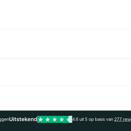
Uitstekend
eggen
4.6 uit 5 op basis van
277 rev