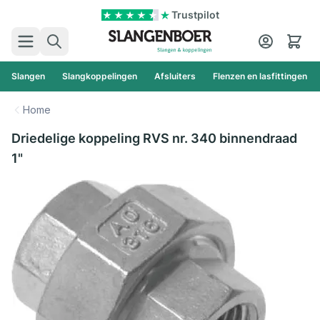
Ga naar de inhoud
Trustpilot
Zoek
Cart
Slangen
Slangkoppelingen
Afsluiters
Flenzen en lasfittingen
Home
Driedelige koppeling RVS nr. 340 binnendraad
1"