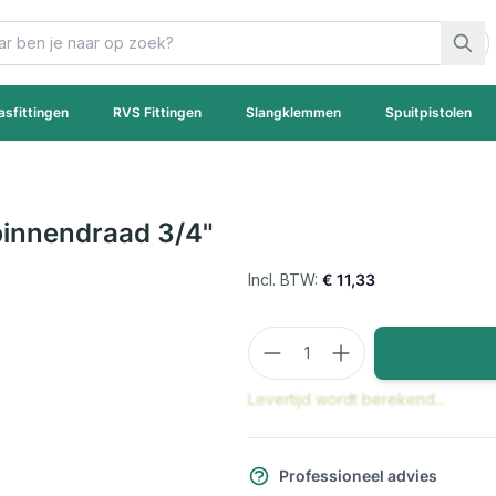
asfittingen
RVS Fittingen
Slangklemmen
Spuitpistolen
binnendraad 3/4"
€ 11,33
Aantal
Levertijd wordt berekend...
Professioneel advies