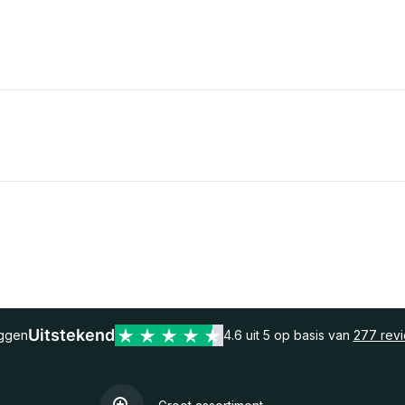
Uitstekend
eggen
4.6 uit 5 op basis van
277 rev