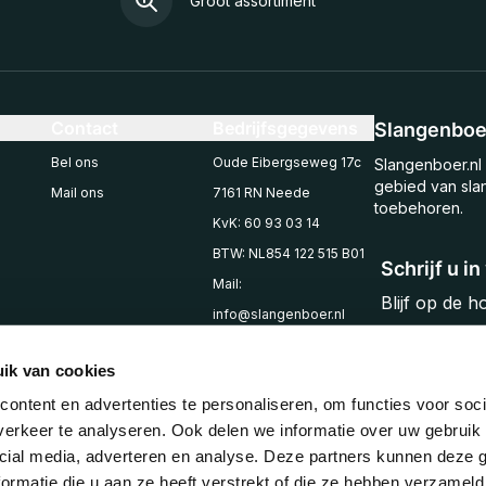
Groot assortiment
Contact
Bedrijfsgegevens
Slangenboer
Bel ons
Oude Eibergseweg 17c
Slangenboer.nl 
gebied van sla
Mail ons
7161 RN Neede
toebehoren.
KvK: 60 93 03 14
BTW: NL854 122 515 B01
Schrijf u i
Mail:
Blijf op de 
info@slangenboer.nl
Email
Tel: +31545294853
ik van cookies
ontent en advertenties te personaliseren, om functies voor soci
erkeer te analyseren. Ook delen we informatie over uw gebruik 
cial media, adverteren en analyse. Deze partners kunnen deze
ormatie die u aan ze heeft verstrekt of die ze hebben verzameld