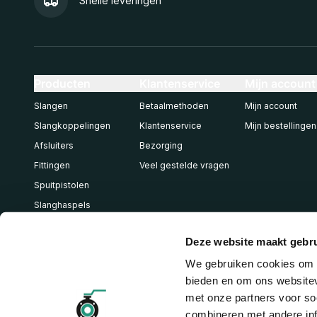
Snelle leveringen
Producten
Klantenservice
Mijn account
Slangen
Betaalmethoden
Mijn account
Slangkoppelingen
Klantenservice
Mijn bestellingen
Afsluiters
Bezorging
Fittingen
Veel gestelde vragen
Spuitpistolen
Slanghaspels
Pneumatiek
Deze website maakt gebru
We gebruiken cookies om c
bieden en om ons websitev
met onze partners voor so
combineren met andere inf