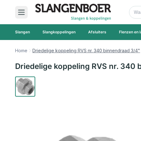
Ga naar de inhoud
Zoek
Slangen
Slangkoppelingen
Afsluiters
Flenzen en l
Home
Driedelige koppeling RVS nr. 340 binnendraad 3/4"
Driedelige koppeling RVS nr. 340 