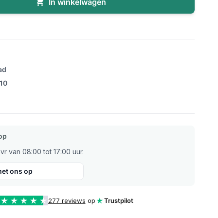
In winkelwagen
ad
/10
op
r van 08:00 tot 17:00 uur.
et ons op
277 reviews
op
Trustpilot