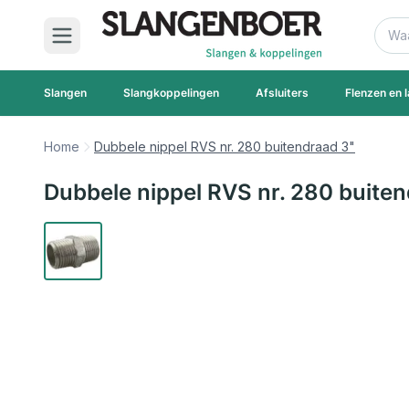
Ga naar de inhoud
Zoek
Slangen
Slangkoppelingen
Afsluiters
Flenzen en l
Home
Dubbele nippel RVS nr. 280 buitendraad 3"
Dubbele nippel RVS nr. 280 buite