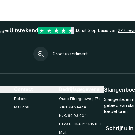
Uitstekend
eggen
4.6 uit 5 op basis van
277 rev
Groot assortiment
Contact
Bedrijfsgegevens
Slangenboer
Bel ons
Oude Eibergseweg 17c
Slangenboer.nl 
gebied van sla
Mail ons
7161 RN Neede
toebehoren.
KvK: 60 93 03 14
BTW: NL854 122 515 B01
Schrijf u i
Mail: