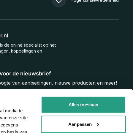
Hoge klanttevredenheid
.nl
is de online specialist op het
ngen, koppelingen en
n voor de nieuwsbrief
hoogte van aanbiedingen, nieuwe producten en meer!
Inschrijven
Alles toestaan
al media te
van onze site
Aanpassen
 gegevens
 op basis van