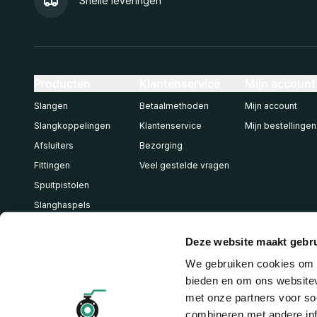
Snelle leveringen
Producten
Klantenservice
Mijn account
Slangen
Betaalmethoden
Mijn account
Slangkoppelingen
Klantenservice
Mijn bestellingen
Afsluiters
Bezorging
Fittingen
Veel gestelde vragen
Spuitpistolen
Slanghaspels
Pneumatiek
Deze website maakt gebru
We gebruiken cookies om c
bieden en om ons websitev
met onze partners voor so
combineren met andere inf