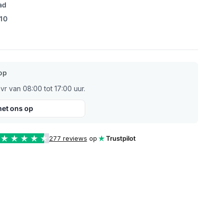
ad
/10
op
r van 08:00 tot 17:00 uur.
et ons op
277 reviews
op
Trustpilot