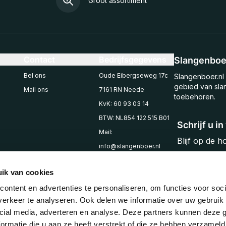
Groot assortiment
Contact
Bedrijfsgegevens
Slangenboer
Bel ons
Oude Eibergseweg 17c
Slangenboer.nl 
gebied van sla
Mail ons
7161 RN Neede
toebehoren.
KvK: 60 93 03 14
BTW: NL854 122 515 B01
Schrijf u i
Mail:
Blijf op de 
info@slangenboer.nl
Email
Tel: +31545294853
ik van cookies
ontent en advertenties te personaliseren, om functies voor soci
erkeer te analyseren. Ook delen we informatie over uw gebruik 
cial media, adverteren en analyse. Deze partners kunnen deze
ormatie die u aan ze heeft verstrekt of die ze hebben verzameld