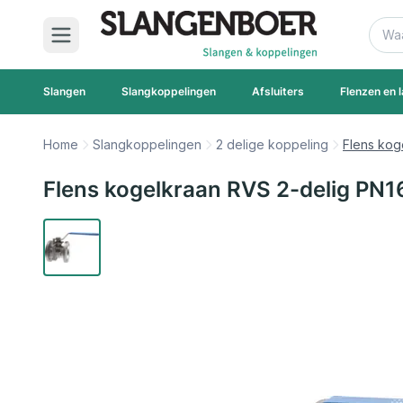
Ga naar de inhoud
Zoek
Slangen
Slangkoppelingen
Afsluiters
Flenzen en l
Home
Slangkoppelingen
2 delige koppeling
Flens kog
Flens kogelkraan RVS 2-delig PN1