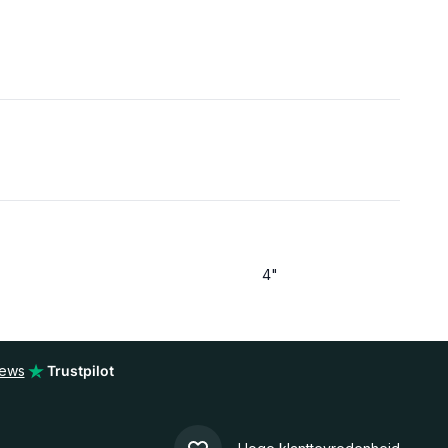
4"
iews
Trustpilot