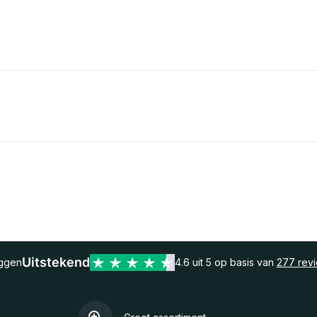
Uitstekend
eggen
4.6 uit 5 op basis van
277 rev