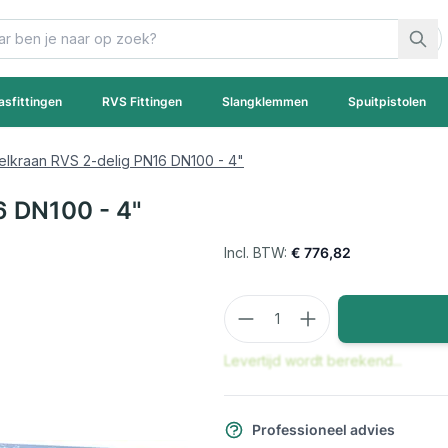
asfittingen
RVS Fittingen
Slangklemmen
Spuitpistolen
elkraan RVS 2-delig PN16 DN100 - 4"
6 DN100 - 4"
€ 776,82
Aantal
Levertijd wordt berekend...
Professioneel advies