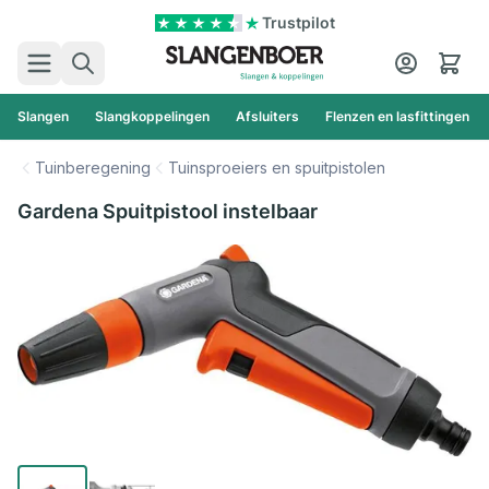
Ga naar de inhoud
Trustpilot
Zoek
Cart
Slangen
Slangkoppelingen
Afsluiters
Flenzen en lasfittingen
Tuinberegening
Tuinsproeiers en spuitpistolen
Gardena Spuitpistool instelbaar