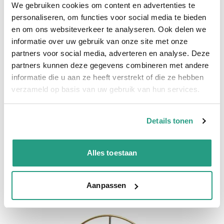
We gebruiken cookies om content en advertenties te
Vragen? Neem dan nu contact op
personaliseren, om functies voor social media te bieden
en om ons websiteverkeer te analyseren. Ook delen we
We zijn beschikbaar van ma t/m vr van 08:00 tot 17:00 uur.
informatie over uw gebruik van onze site met onze
Neem contact met ons op
partners voor social media, adverteren en analyse. Deze
partners kunnen deze gegevens combineren met andere
informatie die u aan ze heeft verstrekt of die ze hebben
verzameld op basis van uw gebruik van hun services.
Gerelateerde producten
Details tonen
Alles toestaan
Aanpassen