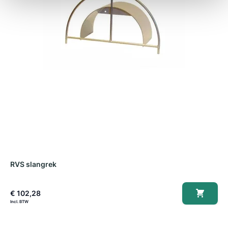
RVS slangrek
S
€ 102,28
€