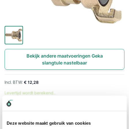
Bekijk andere maatvoeringen Geka
slangtule nastelbaar
€ 12,28
Levertijd wordt berekend...
Professioneel advies
15.000 producten uit voorraad
Deze website maakt gebruik van cookies
Hoge klantbeoordelingen: 9/10