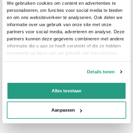
We gebruiken cookies om content en advertenties te
Snelle levering
personaliseren, om functies voor social media te bieden
en om ons websiteverkeer te analyseren. Ook delen we
Snel naar
informatie over uw gebruik van onze site met onze
Meer informatie
partners voor social media, adverteren en analyse. Deze
partners kunnen deze gegevens combineren met andere
Meer informatie
informatie die u aan ze heeft verstrekt of die ze hebben
verzameld op basis van uw gebruik van hun services.
Maatvoering koppeling
19mm
Verkoopeenheid
Per stuk
Details tonen
Vragen? Neem dan nu contact op
Alles toestaan
We zijn beschikbaar van ma t/m vr van 08:00 tot 17:00 uur.
Aanpassen
Neem contact met ons op