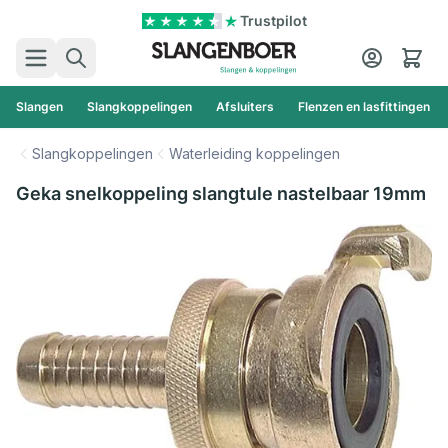
Ga naar de inhoud
Trustpilot
Zoek
Cart
Slangen
Slangkoppelingen
Afsluiters
Flenzen en lasfittingen
Slangkoppelingen
Waterleiding koppelingen
Geka snelkoppeling slangtule nastelbaar 19mm