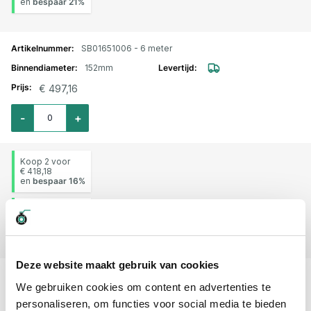
en
bespaar
21
%
SB01651006 - 6 meter
152mm
€ 497,16
Aantal voor Gierslang AGRI-MESTFLEX 152mm (6") L=6mtr
-
+
Koop 2 voor
€ 418,18
en
bespaar
16
%
Koop 3 voor
€ 394,94
en
bespaar
21
%
Deze website maakt gebruik van cookies
Professioneel advies
We gebruiken cookies om content en advertenties te
15.000 producten uit voorraad
personaliseren, om functies voor social media te bieden