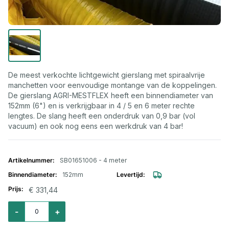
De meest verkochte lichtgewicht gierslang met spiraalvrije
manchetten voor eenvoudige montange van de koppelingen.
De gierslang AGRI-MESTFLEX heeft een binnendiameter van
152mm (6") en is verkrijgbaar in 4 / 5 en 6 meter rechte
lengtes. De slang heeft een onderdruk van 0,9 bar (vol
vacuum) en ook nog eens een werkdruk van 4 bar!
Gegroepeerde productitems
SB01651006 - 4 meter
152mm
€ 331,44
Aantal voor Gierslang AGRI-MESTFLEX 152mm (6") L=4mtr
-
+