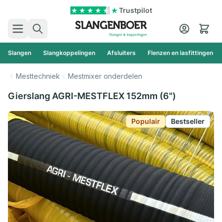
Ga naar de inhoud
Trustpilot
Zoek
Cart
Slangen
Slangkoppelingen
Afsluiters
Flenzen en lasfittingen
Mesttechniek
Mestmixer onderdelen
Gierslang AGRI-MESTFLEX 152mm (6")
Populair
Bestseller