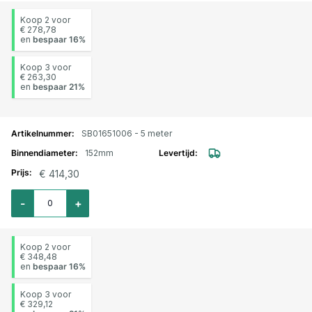
Koop 2 voor
€ 278,78
en
bespaar
16
%
Koop 3 voor
€ 263,30
en
bespaar
21
%
SB01651006 - 5 meter
152mm
€ 414,30
Aantal voor Gierslang AGRI-MESTFLEX 152mm (6") L=5mtr
-
+
Koop 2 voor
€ 348,48
en
bespaar
16
%
Koop 3 voor
€ 329,12