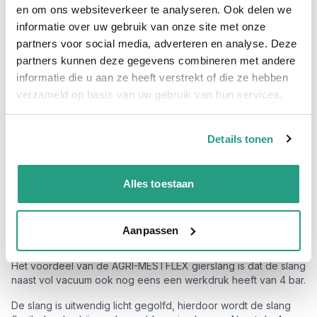
Hoge klantbeoordelingen: 9/10
en om ons websiteverkeer te analyseren. Ook delen we
Snelle levering
informatie over uw gebruik van onze site met onze
partners voor social media, adverteren en analyse. Deze
partners kunnen deze gegevens combineren met andere
Snel naar
informatie die u aan ze heeft verstrekt of die ze hebben
Details
Plus- en minpunten
Meer informatie
verzameld op basis van uw gebruik van hun services.
Details
Details tonen
Lichtgewicht rubber gierslang type AGRI-MESTFLEX 152mm
(6") bestellen?
Deze extreem flexibele lichtgewicht gierslang is de meest
Alles toestaan
verkochte rubber gierslang uit ons assortiment. De AGRI-
MESTFLEX wordt veelvuldig gebruikt voor het het zuigen en
persen (max. 4 bar) van (vuil) water, mest, gier en andere
Aanpassen
vloeibare media.
Het voordeel van de AGRI-MESTFLEX gierslang is dat de slang
naast vol vacuum ook nog eens een werkdruk heeft van 4 bar.
De slang is uitwendig licht gegolfd, hierdoor wordt de slang