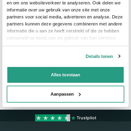
en om ons websiteverkeer te analyseren. Ook delen we
informatie over uw gebruik van onze site met onze
Meer informatie
partners voor social media, adverteren en analyse. Deze
partners kunnen deze gegevens combineren met andere
Maatvoering koppeling
1"
informatie die u aan ze heeft verstrekt of die ze hebben
Materiaal
RVS
verzameld op basis van uw gebruik van hun services.
Details tonen
Vragen? Neem dan nu contact op
We zijn beschikbaar van ma t/m vr van 08:00 tot 17:00 uur.
Alles toestaan
Neem contact met ons op
Aanpassen
Trustpilot