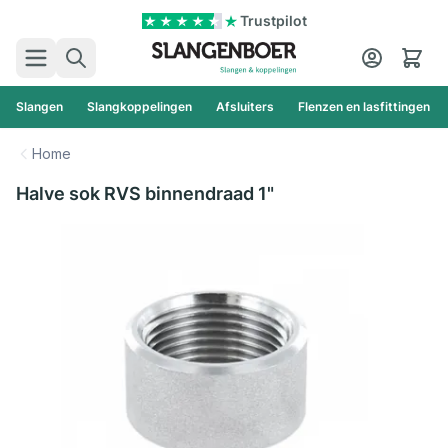
Ga naar de inhoud
Trustpilot
Zoek
Cart
Slangen
Slangkoppelingen
Afsluiters
Flenzen en lasfittingen
Home
Halve sok RVS binnendraad 1"