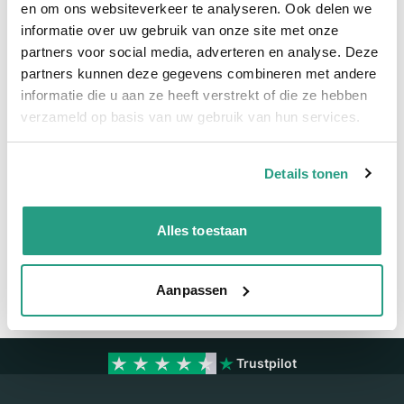
en om ons websiteverkeer te analyseren. Ook delen we
informatie over uw gebruik van onze site met onze
Meer informatie
partners voor social media, adverteren en analyse. Deze
partners kunnen deze gegevens combineren met andere
Maatvoering koppeling
1/2"
informatie die u aan ze heeft verstrekt of die ze hebben
Materiaal
RVS
verzameld op basis van uw gebruik van hun services.
Details tonen
Vragen? Neem dan nu contact op
We zijn beschikbaar van ma t/m vr van 08:00 tot 17:00 uur.
Alles toestaan
Neem contact met ons op
Aanpassen
Trustpilot