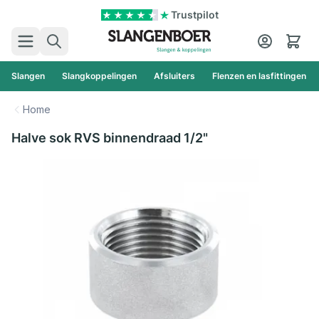
Ga naar de inhoud
Trustpilot
Zoek
Cart
Slangen
Slangkoppelingen
Afsluiters
Flenzen en lasfittingen
Home
Halve sok RVS binnendraad 1/2"