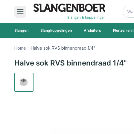
Ga naar de inhoud
Zoek
Slangen
Slangkoppelingen
Afsluiters
Flenzen en l
Home
Halve sok RVS binnendraad 1/4"
Halve sok RVS binnendraad 1/4"