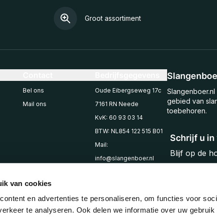
Groot assortiment
Contact
Bedrijfsgegevens
Slangenboer
Bel ons
Oude Eibergseweg 17c
Slangenboer.nl 
gebied van sla
Mail ons
7161 RN Neede
toebehoren.
KvK: 60 93 03 14
BTW: NL854 122 515 B01
Schrijf u i
Mail:
Blijf op de 
info@slangenboer.nl
Email
Tel: +31545294853
ik van cookies
ontent en advertenties te personaliseren, om functies voor soci
erkeer te analyseren. Ook delen we informatie over uw gebruik 