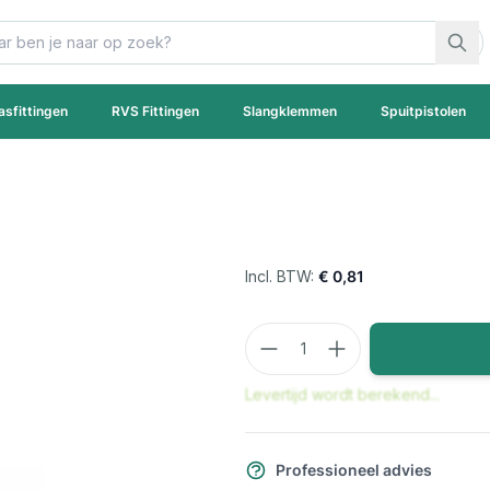
asfittingen
RVS Fittingen
Slangklemmen
Spuitpistolen
€ 0,81
Aantal
Levertijd wordt berekend...
Professioneel advies