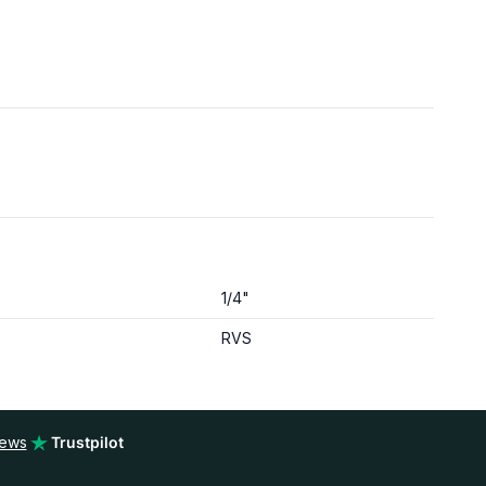
1/4"
RVS
iews
Trustpilot