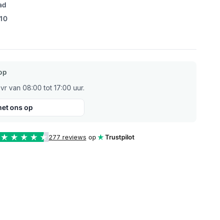
ad
/10
op
r van 08:00 tot 17:00 uur.
et ons op
277 reviews
op
Trustpilot