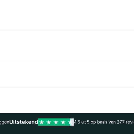
Uitstekend
eggen
4.6 uit 5 op basis van
277 rev