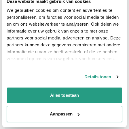
Deze website maakt gebruik van cookies
Plus- en minpunten
Meer informatie
We gebruiken cookies om content en advertenties te
personaliseren, om functies voor social media te bieden
Plus- en minpunten
en om ons websiteverkeer te analyseren. Ook delen we
IBC adapter in RVS
informatie over uw gebruik van onze site met onze
Geschikt voor chemicaliën en de
partners voor social media, adverteren en analyse. Deze
voedingsmiddelenindustrie
partners kunnen deze gegevens combineren met andere
informatie die u aan ze heeft verstrekt of die ze hebben
Meer informatie
verzameld op basis van uw gebruik van hun services.
Maatvoering koppeling
S60 x 1.1/4"
Details tonen
Materiaal
RVS
Alles toestaan
Vragen? Neem dan nu contact op
We zijn beschikbaar van ma t/m vr van 08:00 tot 17:00 uur.
Aanpassen
Neem contact met ons op