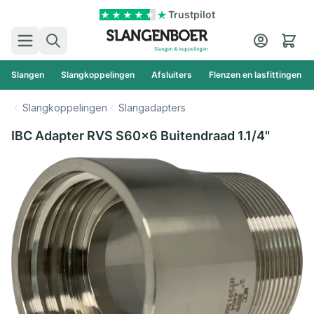
Ga naar de inhoud
Trustpilot
Zoek
Cart
Slangen
Slangkoppelingen
Afsluiters
Flenzen en lasfittingen
Slangkoppelingen
Slangadapters
IBC Adapter RVS S60x6 Buitendraad 1.1/4"