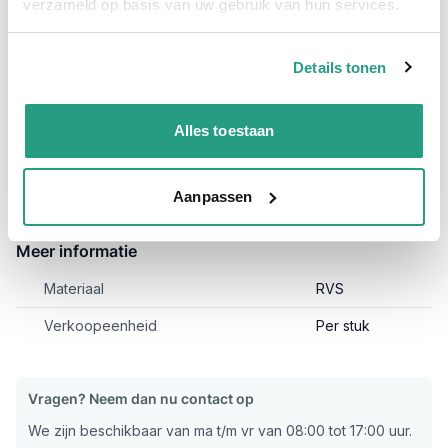
verzameld op basis van uw gebruik van hun services.
Snel naar
Plus- en minpunten
Meer informatie
Details tonen
Plus- en minpunten
Alles toestaan
IBC adapter in RVS
Geschikt voor chemicaliën en de
voedingsmiddelenindustrie
Aanpassen
Meer informatie
Materiaal
RVS
Verkoopeenheid
Per stuk
Vragen? Neem dan nu contact op
We zijn beschikbaar van ma t/m vr van 08:00 tot 17:00 uur.