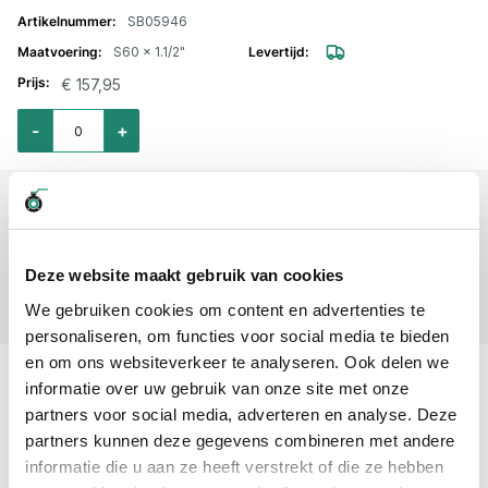
SB05946
S60 x 1.1/2"
€ 157,95
Aantal voor IBC Adapter RVS S60x6 - 1.1/2" Kamlok type A
-
+
SB05947
S60 x 2"
€ 158,67
Deze website maakt gebruik van cookies
Aantal voor IBC Adapter RVS S60x6 - 2" Kamlok type A
-
+
We gebruiken cookies om content en advertenties te
personaliseren, om functies voor social media te bieden
en om ons websiteverkeer te analyseren. Ook delen we
Professioneel advies
informatie over uw gebruik van onze site met onze
15.000 producten uit voorraad
partners voor social media, adverteren en analyse. Deze
Hoge klantbeoordelingen: 9/10
partners kunnen deze gegevens combineren met andere
Snelle levering
informatie die u aan ze heeft verstrekt of die ze hebben