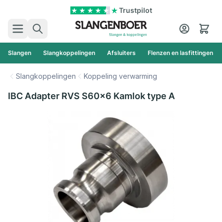
Ga naar de inhoud
Trustpilot
Zoek
Cart
Slangen
Slangkoppelingen
Afsluiters
Flenzen en lasfittingen
Slangkoppelingen
Koppeling verwarming
IBC Adapter RVS S60x6 Kamlok type A