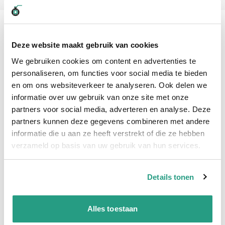
Professioneel advies
15.000 producten uit voorraad
Deze website maakt gebruik van cookies
Hoge klantbeoordelingen: 9/10
We gebruiken cookies om content en advertenties te
Snelle levering
personaliseren, om functies voor social media te bieden
en om ons websiteverkeer te analyseren. Ook delen we
Snel naar
informatie over uw gebruik van onze site met onze
Details
partners voor social media, adverteren en analyse. Deze
partners kunnen deze gegevens combineren met andere
informatie die u aan ze heeft verstrekt of die ze hebben
Details
verzameld op basis van uw gebruik van hun services.
IBC dichtring, verschillende materialen o.a. PE en
Santoprene.
Details tonen
Artikelnummer
Materiaal
SB02201085
PE
SB02201090
Santoprene
Alles toestaan
SB02201095
PE