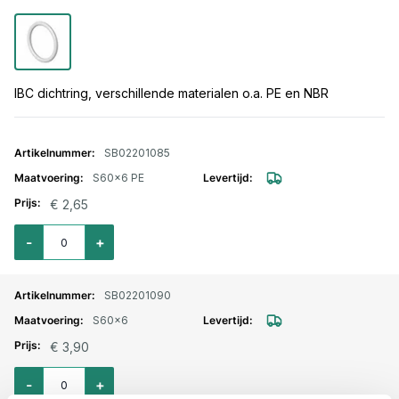
IBC dichtring, verschillende materialen o.a. PE en NBR
Gegroepeerde productitems
SB02201085
S60x6 PE
€ 2,65
Aantal voor IBC dichtring draad PE S60x6
-
+
SB02201090
S60x6
€ 3,90
Aantal voor IBC dichtring draad NBR S60x6
-
+