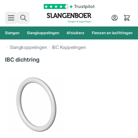
Ga naar de inhoud
Trustpilot
Zoek
Cart
Slangen
Slangkoppelingen
Afsluiters
Flenzen en lasfittingen
Slangkoppelingen
IBC Koppelingen
IBC dichtring