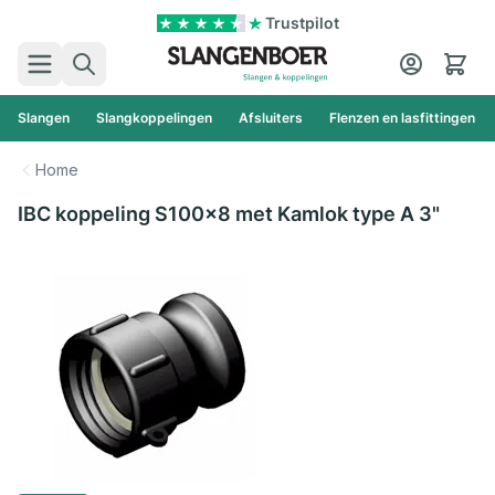
Ga naar de inhoud
Trustpilot
Zoek
Cart
Slangen
Slangkoppelingen
Afsluiters
Flenzen en lasfittingen
Home
IBC koppeling S100x8 met Kamlok type A 3"