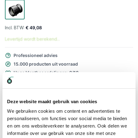
€ 49,08
Levertijd wordt berekend...
Professioneel advies
15.000 producten uit voorraad
Hoge klantbeoordelingen: 9/10
Snelle levering
Snel naar
Deze website maakt gebruik van cookies
Meer informatie
We gebruiken cookies om content en advertenties te
personaliseren, om functies voor social media te bieden
Meer informatie
en om ons websiteverkeer te analyseren. Ook delen we
informatie over uw gebruik van onze site met onze
Maatvoering koppeling
S100 x 3"