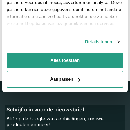
partners voor social media, adverteren en analyse. Deze
Materiaal
Polypropyleen
partners kunnen deze gegevens combineren met andere
informatie die u aan ze heeft verstrekt of die ze hebben
verzameld op basis van uw gebruik van hun services.
Vragen? Neem dan nu contact op
We zijn beschikbaar van ma t/m vr van 08:00 tot 17:00 uur.
Details tonen
Neem contact met ons op
Alles toestaan
Aanpassen
Trustpilot
Schrijf u in voor de nieuwsbrief
Blijf op de hoogte van aanbiedingen, nieuwe
producten en meer!