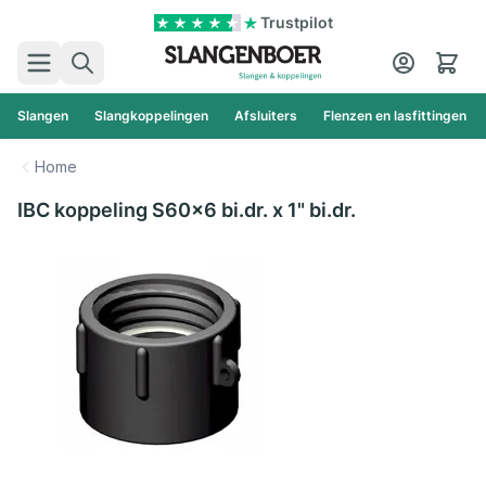
Ga naar de inhoud
Trustpilot
Zoek
Cart
Slangen
Slangkoppelingen
Afsluiters
Flenzen en lasfittingen
Home
IBC koppeling S60x6 bi.dr. x 1" bi.dr.