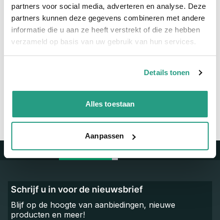
Maatvoering koppeling
S60 x 1"
partners voor social media, adverteren en analyse. Deze
partners kunnen deze gegevens combineren met andere
Materiaal
Polypropyleen
informatie die u aan ze heeft verstrekt of die ze hebben
verzameld op basis van uw gebruik van hun services.
Vragen? Neem dan nu contact op
We zijn beschikbaar van ma t/m vr van 08:00 tot 17:00 uur.
Details tonen
Neem contact met ons op
Alles toestaan
Aanpassen
Trustpilot
Schrijf u in voor de nieuwsbrief
Blijf op de hoogte van aanbiedingen, nieuwe
producten en meer!