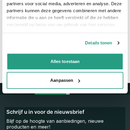
Maatvoering koppeling
S60 x 2"
partners voor social media, adverteren en analyse. Deze
partners kunnen deze gegevens combineren met andere
Materiaal
Polypropyleen
informatie die u aan ze heeft verstrekt of die ze hebben
verzameld op basis van uw gebruik van hun services.
Vragen? Neem dan nu contact op
We zijn beschikbaar van ma t/m vr van 08:00 tot 17:00 uur.
Details tonen
Neem contact met ons op
Alles toestaan
Aanpassen
Trustpilot
Schrijf u in voor de nieuwsbrief
Blijf op de hoogte van aanbiedingen, nieuwe
producten en meer!