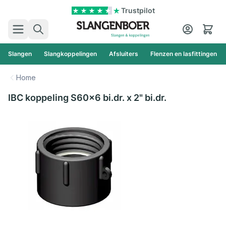
Ga naar de inhoud
Trustpilot
Zoek
Cart
Slangen
Slangkoppelingen
Afsluiters
Flenzen en lasfittingen
Home
IBC koppeling S60x6 bi.dr. x 2" bi.dr.