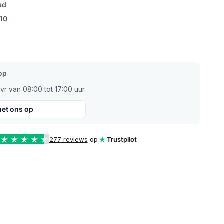
ad
/10
op
r van 08:00 tot 17:00 uur.
et ons op
277 reviews
op
Trustpilot