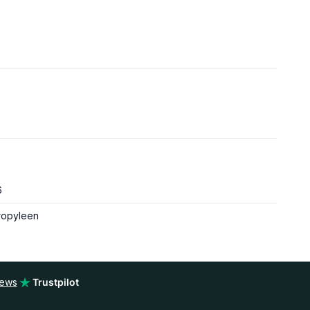
6
ropyleen
iews
Trustpilot