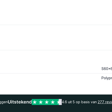
S60x
Polyp
Uitstekend
eggen
4.6 uit 5 op basis van
277 rev