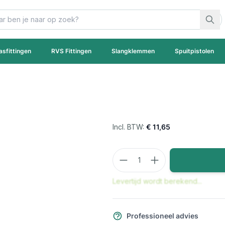
asfittingen
RVS Fittingen
Slangklemmen
Spuitpistolen
€ 11,65
Aantal
Levertijd wordt berekend...
Professioneel advies