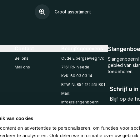
Groot assortiment
Contact
Bedrijfsgegevens
Slangenboer
Bel ons
Oude Eibergseweg 17c
Slangenboer.nl 
gebied van sla
Mail ons
7161 RN Neede
toebehoren.
KvK: 60 93 03 14
BTW: NL854 122 515 B01
Schrijf u i
Mail:
Blijf op de 
info@slangenboer.nl
Email
Tel: +31545294853
ik van cookies
ontent en advertenties te personaliseren, om functies voor soci
erkeer te analyseren. Ook delen we informatie over uw gebruik 