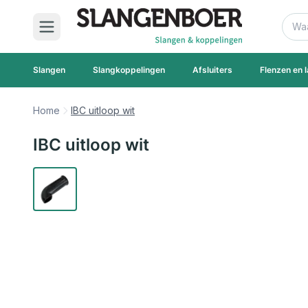
Ga naar de inhoud
Zoek
Slangen
Slangkoppelingen
Afsluiters
Flenzen en l
Home
IBC uitloop wit
IBC uitloop wit