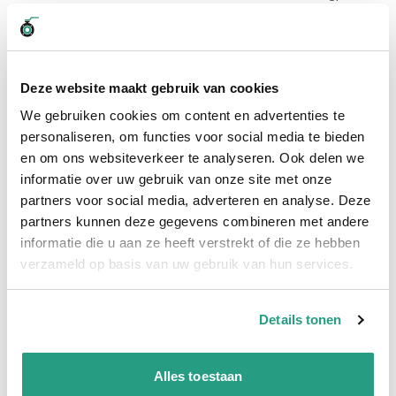
3" type C
Kamlok koppelingen, worden ook vaak Camlock of Kamlock
koppelingen genoemd. De meest gebruikte materialen zijn
Aluminium, Polypropyleen en RVS. De Kamlok koppelingen
Deze website maakt gebruik van cookies
werken volgens twee verschillende systemen. Deze twee
systemen worden de mannelijke en vrouwelijke koppeling
We gebruiken cookies om content en advertenties te
genoemd. Deze koppeling is van aluminium en heeft een
personaliseren, om functies voor social media te bieden
maatvoering van 3".
Bekijk hier de andere maatvoeringen van
en om ons websiteverkeer te analyseren. Ook delen we
de Kamlok ALU VROUW-deel met slangpilaar 3" type C.
informatie over uw gebruik van onze site met onze
Aluminium Kamlok Koppeling
partners voor social media, adverteren en analyse. Deze
partners kunnen deze gegevens combineren met andere
Het voordeel van Aluminium materiaal is de kwaliteit en prijs.
informatie die u aan ze heeft verstrekt of die ze hebben
Aluminium is namelijk goedkoper dan RVS. Ook is het een
verzameld op basis van uw gebruik van hun services.
voordeel dat aluminium niet zwaar is.
Bekijk hier alle soorten Kamlock koppelingen
Details tonen
Meer informatie
Alles toestaan
Maatvoering koppeling
3"