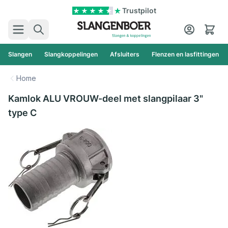
Ga naar de inhoud
Trustpilot
Zoek
Cart
Slangen
Slangkoppelingen
Afsluiters
Flenzen en lasfittingen
Home
Kamlok ALU VROUW-deel met slangpilaar 3"
type C