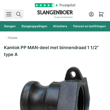
Ga naar de inhoud
Trustpilot
Zoek
Cart
Slangen
Slangkoppelingen
Afsluiters
Flenzen en lasfittingen
Home
Kamlok PP MAN-deel met binnendraad 1 1/2"
type A