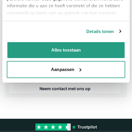
informatie die u aan ze heeft verstrekt of die ze hebben
Meer informatie
verzameld op basis van uw gebruik van hun services.
Meer informatie
Details tonen
Maatvoering koppeling
1 1/2"
Materiaal
Polypropyleen
Alles toestaan
Vragen? Neem dan nu contact op
Aanpassen
We zijn beschikbaar van ma t/m vr van 08:00 tot 17:00 uur.
Neem contact met ons op
Trustpilot